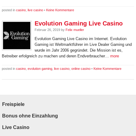
posted in
casino
,
live casino
•
Keine Kommentare
Evolution Gaming Live Casino
Februar 26, 2019 by
Felix mueller
Evolution Gaming Live Casino im Internet. Evolution
Gaming ist Weltmarktführer im Live Dealer Gaming und
wurde im Jahr 2006 gegründet. Die Mission ist es,
Betreiber erfolgreich zu machen und deren Endverbraucher…
more
posted in
casino
,
evolution gaming
,
live casino
,
online casino
•
Keine Kommentare
Freispiele
Bonus ohne Einzahlung
Live Casino