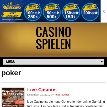
X
poker
Live Casinos
Dezember 19, 2019 by
Felix mueller
Live Casino ist die neue Generation der online Gambling
Industrie. Ein populäres und aufregendes Spielerlebnis