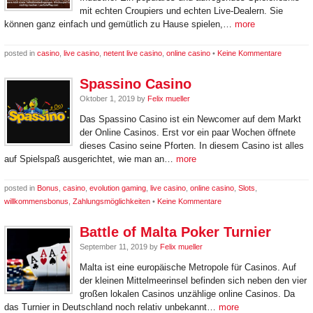
mit echten Croupiers und echten Live-Dealern. Sie
können ganz einfach und gemütlich zu Hause spielen,…
more
posted in
casino
,
live casino
,
netent live casino
,
online casino
•
Keine Kommentare
Spassino Casino
Oktober 1, 2019 by
Felix mueller
Das Spassino Casino ist ein Newcomer auf dem Markt
der Online Casinos. Erst vor ein paar Wochen öffnete
dieses Casino seine Pforten. In diesem Casino ist alles
auf Spielspaß ausgerichtet, wie man an…
more
posted in
Bonus
,
casino
,
evolution gaming
,
live casino
,
online casino
,
Slots
,
willkommensbonus
,
Zahlungsmöglichkeiten
•
Keine Kommentare
Battle of Malta Poker Turnier
September 11, 2019 by
Felix mueller
Malta ist eine europäische Metropole für Casinos. Auf
der kleinen Mittelmeerinsel befinden sich neben den vier
großen lokalen Casinos unzählige online Casinos. Da
das Turnier in Deutschland noch relativ unbekannt…
more