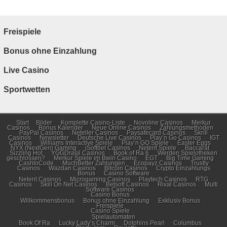
Freispiele
Bonus ohne Einzahlung
Live Casino
Sportwetten
Start
Bilder
Komplette Casino-Liste
Novoline Casinos
Merkur
Casinos
Bonus Kalender
Neue Online Casinos
Zahlungsmethoden
PayPal Casinos
Neteller Casinos
Paysafecard Casinos
Skrill
Casinos
Newsletter
Deutsche Live Casinos
Play’n Go Casinos
IGT
Casinos
Williams Interactive Spiele
Play’n GO Spiele
Easter Eggs
NYX (NextGen) Gaming
iSoftbet Casinos
Netent Spiele
Baccarat
Sizzling Hot
YGGDrasil Casinos
Book of Ra 6
Werden Spielotheken
geschlossen?
Merkur Spiele im Bwin Casino
EGT
Big Time Gaming
CashtoCode
MuchBetter Zahlungen
Ecopayz Casinos
Trustly
Casinos
Wazdan Casinos
Bitcoin Casinos
Crypto Einzahlungs
Bonus
Casino Software
Netent Casinos
Microgaming Casinos
Playtech Casinos
RTG
Casinos
Skill On Net Casinos
Betsoft Casinos
Rival Casinos
Multi
Software Casinos
Casino Bonus
Willkommensbonus
Bonus ohne Einzahlung
Exklusiv Bonus
Freispiele
Casino Spiele
Spielautomaten
Book Of Ra
Lucky Lady’s Charm
Dolphins Pearl
Columbus