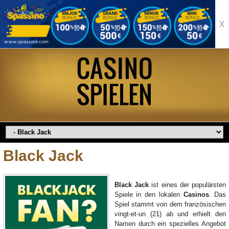
X
Black Jack
Black Jack
ist eines der populärsten
Spiele in den lokalen
Casinos
. Das
Spiel stammt von dem französischen
vingt-et-un (21) ab und erhielt den
Namen durch ein spezielles Angebot