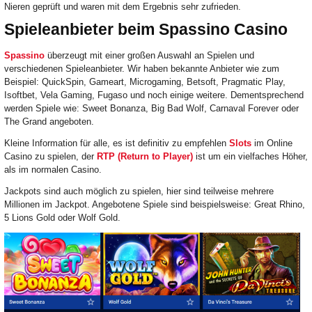
Nieren geprüft und waren mit dem Ergebnis sehr zufrieden.
Spieleanbieter beim Spassino Casino
Spassino
überzeugt mit einer großen Auswahl an Spielen und
verschiedenen Spieleanbieter. Wir haben bekannte Anbieter wie zum
Beispiel: QuickSpin, Gameart, Microgaming, Betsoft, Pragmatic Play,
Isoftbet, Vela Gaming, Fugaso und noch einige weitere. Dementsprechend
werden Spiele wie: Sweet Bonanza, Big Bad Wolf, Carnaval Forever oder
The Grand angeboten.
Kleine Information für alle, es ist definitiv zu empfehlen
Slots
im Online
Casino zu spielen, der
RTP (Return to Player)
ist um ein vielfaches Höher,
als im normalen Casino.
Jackpots sind auch möglich zu spielen, hier sind teilweise mehrere
Millionen im Jackpot. Angebotene Spiele sind beispielsweise: Great Rhino,
5 Lions Gold oder Wolf Gold.