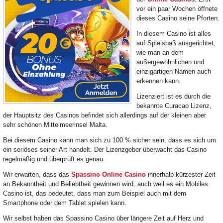
vor ein paar Wochen öffnete
dieses Casino seine Pforten.
In diesem Casino ist alles
auf Spielspaß ausgerichtet,
wie man an dem
außergewöhnlichen und
einzigartigen Namen auch
erkennen kann.
Lizenziert ist es durch die
bekannte Curacao Lizenz,
der Hauptsitz des Casinos befindet sich allerdings auf der kleinen aber
sehr schönen Mittelmeerinsel Malta.
Bei diesem Casino kann man sich zu 100 % sicher sein, dass es sich um
ein seriöses seiner Art handelt. Der Lizenzgeber überwacht das Casino
regelmäßig und überprüft es genau.
Wir erwarten, dass das
Spassino Online Casino
innerhalb kürzester Zeit
an Bekanntheit und Beliebtheit gewinnen wird, auch weil es ein Mobiles
Casino ist, das bedeutet, dass man zum Beispiel auch mit dem
Smartphone oder dem Tablet spielen kann.
Wir selbst haben das Spassino Casino über längere Zeit auf Herz und