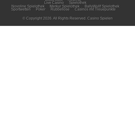
Live Casino
Spielothek
Novoline Spielothek
Merkur Spielothek
BallyWullf Spielothek
Sportwetten
Poker
Rubbellose
Casinos mit Treuepunkte
© Copyright 2026. All Rights Reserved.
Casino Spielen