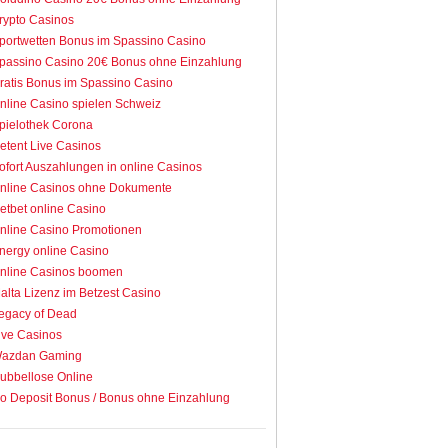
rypto Casinos
portwetten Bonus im Spassino Casino
passino Casino 20€ Bonus ohne Einzahlung
ratis Bonus im Spassino Casino
nline Casino spielen Schweiz
pielothek Corona
etent Live Casinos
ofort Auszahlungen in online Casinos
nline Casinos ohne Dokumente
etbet online Casino
nline Casino Promotionen
nergy online Casino
nline Casinos boomen
alta Lizenz im Betzest Casino
egacy of Dead
ive Casinos
azdan Gaming
ubbellose Online
o Deposit Bonus / Bonus ohne Einzahlung