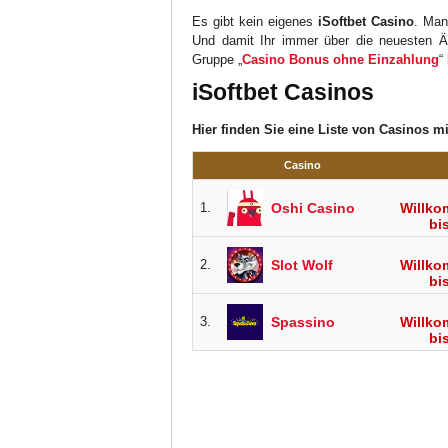
Es gibt kein eigenes
iSoftbet Casino
. Man
Und damit Ihr immer über die neuesten Än
Gruppe „
Casino Bonus ohne Einzahlung
“
iSoftbet Casinos
Hier finden Sie eine Liste von Casinos mi
Casino
1.
Oshi Casino
Willk
bi
2.
Slot Wolf
Willk
bi
3.
Spassino
Willk
bi