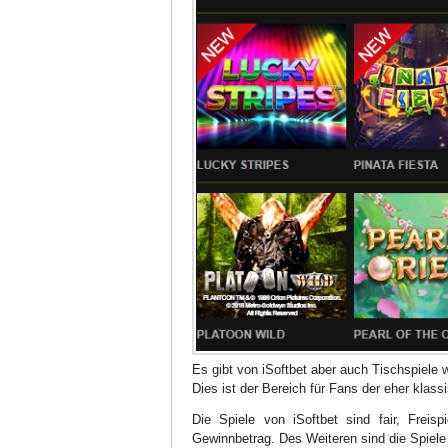
Es gibt von iSoftbet aber auch Tischspiele 
Dies ist der Bereich für Fans der eher klass
Die Spiele von iSoftbet sind fair, Fre
Gewinnbetrag. Des Weiteren sind die Spiele