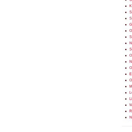
K
S
S
G
O
S
N
S
O
N
O
E
O
M
L
L
W
R
N