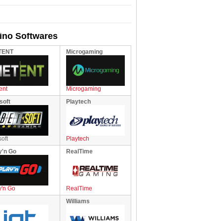
ino Softwares
TENT
Microgaming
ent
Microgaming
soft
Playtech
soft
Playtech
y'n Go
RealTime
y'n Go
RealTime
Williams