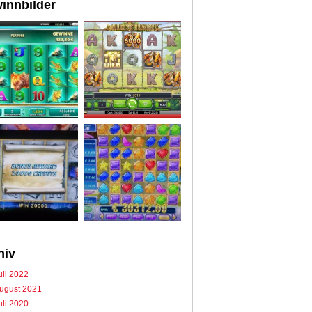
innbilder
hiv
uli 2022
ugust 2021
uli 2020