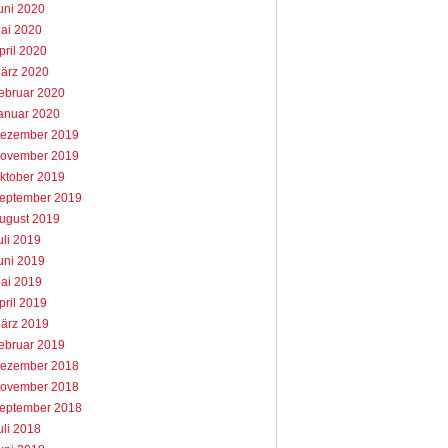
uni 2020
ai 2020
pril 2020
ärz 2020
ebruar 2020
anuar 2020
ezember 2019
ovember 2019
ktober 2019
eptember 2019
ugust 2019
uli 2019
uni 2019
ai 2019
pril 2019
ärz 2019
ebruar 2019
ezember 2018
ovember 2018
eptember 2018
uli 2018