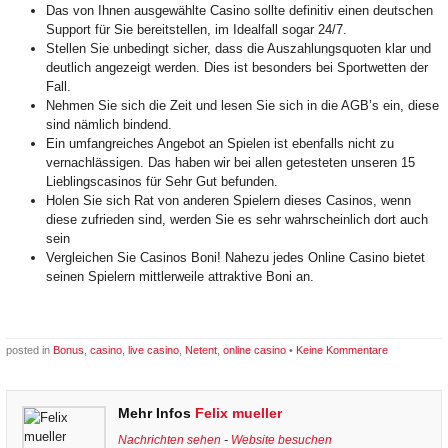
Das von Ihnen ausgewählte Casino sollte definitiv einen deutschen
Support für Sie bereitstellen, im Idealfall sogar 24/7.
Stellen Sie unbedingt sicher, dass die Auszahlungsquoten klar und
deutlich angezeigt werden. Dies ist besonders bei Sportwetten der
Fall.
Nehmen Sie sich die Zeit und lesen Sie sich in die AGB’s ein, diese
sind nämlich bindend.
Ein umfangreiches Angebot an Spielen ist ebenfalls nicht zu
vernachlässigen. Das haben wir bei allen getesteten unseren 15
Lieblingscasinos für Sehr Gut befunden.
Holen Sie sich Rat von anderen Spielern dieses Casinos, wenn
diese zufrieden sind, werden Sie es sehr wahrscheinlich dort auch
sein
Vergleichen Sie Casinos Boni! Nahezu jedes Online Casino bietet
seinen Spielern mittlerweile attraktive Boni an.
posted in
Bonus
,
casino
,
live casino
,
Netent
,
online casino
•
Keine Kommentare
Mehr Infos
Felix mueller
Nachrichten sehen
-
Website besuchen