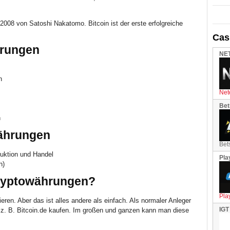
 2008 von Satoshi Nakatomo. Bitcoin ist der erste erfolgreiche
Cas
hrungen
NE
n
Net
Bet
n
währungen
Bet
uktion und Handel
Pla
h)
ryptowährungen?
Pla
ren. Aber das ist alles andere als einfach. Als normaler Anleger
IGT
e z. B. Bitcoin.de kaufen. Im großen und ganzen kann man diese