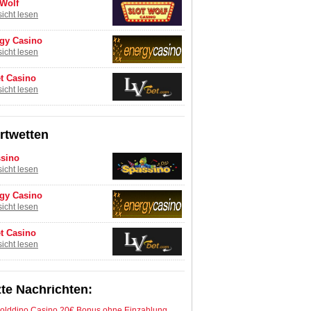
 Wolf
icht lesen
gy Casino
icht lesen
t Casino
icht lesen
rtwetten
sino
icht lesen
gy Casino
icht lesen
t Casino
icht lesen
zte Nachrichten:
olddino Casino 20€ Bonus ohne Einzahlung