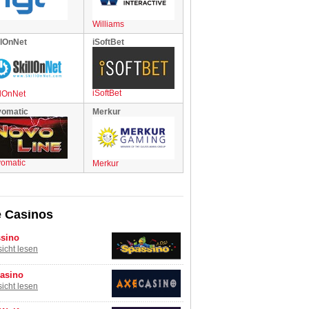
Williams
llOnNet
iSoftBet
iSoftBet
llOnNet
omatic
Merkur
omatic
Merkur
e Casinos
sino
icht lesen
asino
icht lesen