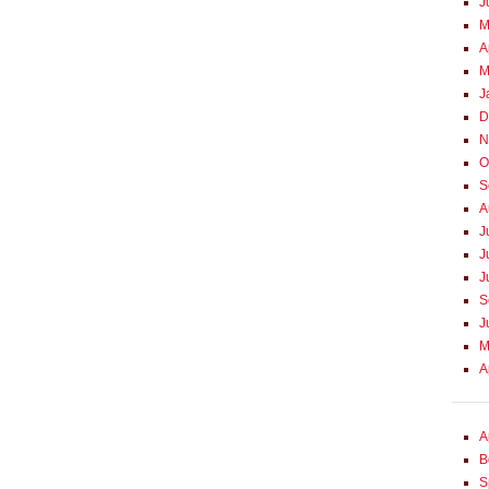
J
M
A
M
J
D
N
O
S
A
J
J
J
S
J
M
A
A
B
S