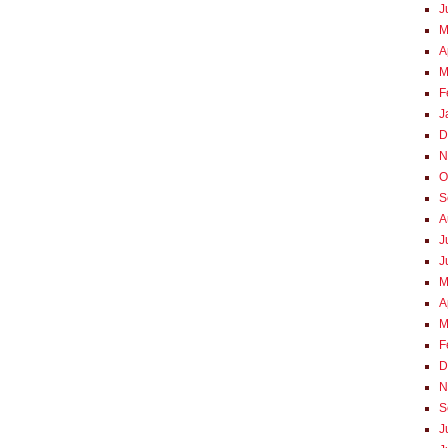
J
M
A
M
F
J
D
N
O
S
A
J
J
M
A
M
F
D
N
S
J