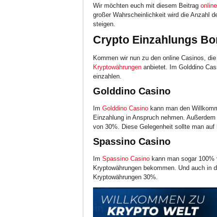
Wir möchten euch mit diesem Beitrag
onlin
großer Wahrscheinlichkeit wird die Anzahl d
steigen.
Crypto Einzahlungs B
Kommen wir nun zu den online Casinos, die 
Kryptowährungen
anbietet. Im Golddino Cas
einzahlen.
Golddino Casino
Im
Golddino Casino
kann man den Willkomme
Einzahlung in Anspruch nehmen. Außerdem 
von 30%. Diese Gelegenheit sollte man auf 
Spassino Casino
Im
Spassino Casino
kann man sogar 100% vo
Kryptowährungen bekommen. Und auch in d
Kryptowährungen 30%.