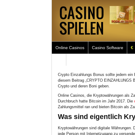
Online Casinos
Casino Software
€
Bild
Crypto Einzahlungs Bonus sollte jedem ein Be
diesem Beitrag „CRYPTO EINZAHLUNGS BO
Crypto und deren Boni geben.
Online Casinos, die Kryptowährungen als Za
Durchbruch hatte Bitcoin im Jahr 2017. Die
Zahlungsmittel ran und bieten Bitcoin als Za
Was sind eigentlich K
Kryptowährungen sind digitale Währungen. D
jede Person mit Internetzugang zu versende