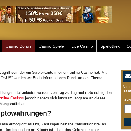
Casino Bonus
Casino Spiele
Live Casino
Spielothek
Sp
griff sein der ein Spielerkonto in einem online Casino hat. Mit
NUS“ werden wir Euch Informationen Rund um das Thema
Meld
neues
hlungsmittel anbieten werden von Tag zu Tag mehr. So richtig den
online Casinos
jedoch nähern sich langsam langsam an dieses
hlungsmittel an.
ryptowährungen?
iese ermöglicht es uns, Zahlungen beinahe transaktionsfrei an
n. Das besondere an Bitcoin ist, dass das Geld von keiner