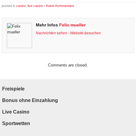
posted in
casino
,
live casino
•
Keine Kommentare
Mehr Infos
Felix mueller
Nachrichten sehen
-
Website besuchen
Comments are closed.
Freispiele
Bonus ohne Einzahlung
Live Casino
Sportwetten