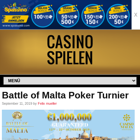
X
Battle of Malta Poker Turnier
September 11, 2019 by
Felix mueller