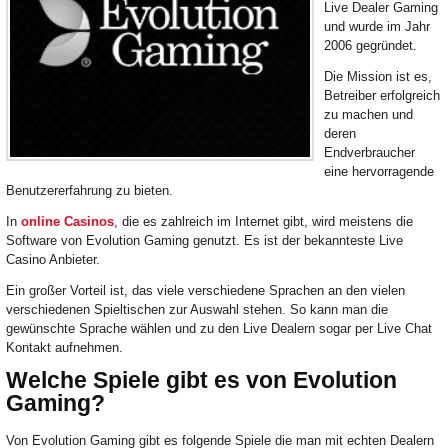
Live Dealer Gaming
und wurde im Jahr
2006 gegründet.
Die Mission ist es,
Betreiber erfolgreich
zu machen und
deren
Endverbraucher
eine hervorragende
Benutzererfahrung zu bieten.
In
online Casinos
, die es zahlreich im Internet gibt, wird meistens die
Software von Evolution Gaming genutzt. Es ist der bekannteste Live
Casino Anbieter.
Ein großer Vorteil ist, das viele verschiedene Sprachen an den vielen
verschiedenen Spieltischen zur Auswahl stehen. So kann man die
gewünschte Sprache wählen und zu den Live Dealern sogar per Live Chat
Kontakt aufnehmen.
Welche Spiele gibt es von Evolution
Gaming?
Von Evolution Gaming gibt es folgende Spiele die man mit echten Dealern