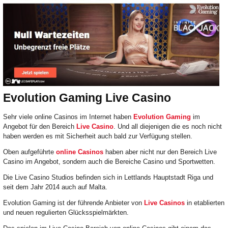
Evolution Gaming Live Casino
Sehr viele online Casinos im Internet haben
Evolution Gaming
im
Angebot für den Bereich
Live Casino
. Und all diejenigen die es noch nicht
haben werden es mit Sicherheit auch bald zur Verfügung stellen.
Oben aufgeführte
online Casinos
haben aber nicht nur den Bereich Live
Casino im Angebot, sondern auch die Bereiche Casino und Sportwetten.
Die Live Casino Studios befinden sich in Lettlands Hauptstadt Riga und
seit dem Jahr 2014 auch auf Malta.
Evolution Gaming ist der führende Anbieter von
Live Casinos
in etablierten
und neuen regulierten Glücksspielmärkten.