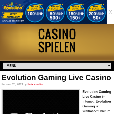
X
Evolution Gaming Live Casino
Februar 26, 2019 by
Felix mueller
Evolution Gaming
Live Casino
im
Internet.
Evolution
Gaming
ist
Weltmarktführer im