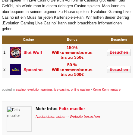
Das spielen im Live Casino Bereich von online Casinos gibt einem das
Gefühl, als würde man in einem richtigen Casino spielen. Man kann es
aber bequem in seinem eigenen zu Hause spielen. Evolution Gaming Live
Casino ist ein Muss für jeden Kartenspiele-Fan. Wir hoffen dieser Beitrag
„Evolution Gaming Live Casino“ kann euch brauchbare Informationen
geben.
Casino
Bonus
Besuchen
150%
1.
Slot Wolf
Willkommensbonus
Besuchen
bis zu 350€
50 %
2.
Spassino
Willkommensbonus
Besuchen
bis zu 500€
posted in
casino
,
evolution gaming
,
live casino
,
online casino
•
Keine Kommentare
Mehr Infos
Felix mueller
Nachrichten sehen
-
Website besuchen