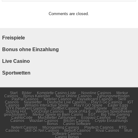
Comments are closed.
Freispiele
Bonus ohne Einzahlung
Live Casino
Sportwetten
Start
Bilder
Komplette Casino-Liste
Novoline Casinos
Merkur
Casinos
Bonus Kalender
Neue Online Casinos
Zahlungsmethoden
PayPal Casinos
Neteller Casinos
Paysafecard Casinos
Skrill
Casinos
Newsletter
Deutsche Live Casinos
Play’n Go Casinos
IGT
Casinos
Williams Interactive Spiele
Play’n GO Spiele
Easter Eggs
NYX (NextGen) Gaming
iSoftbet Casinos
Netent Spiele
Baccarat
Sizzling Hot
YGGDrasil Casinos
Book of Ra 6
Werden Spielotheken
geschlossen?
Merkur Spiele im Bwin Casino
EGT
Big Time Gaming
CashtoCode
MuchBetter Zahlungen
Ecopayz Casinos
Trustly
Casinos
Wazdan Casinos
Bitcoin Casinos
Crypto Einzahlungs
Bonus
Casino Software
Netent Casinos
Microgaming Casinos
Playtech Casinos
RTG
Casinos
Skill On Net Casinos
Betsoft Casinos
Rival Casinos
Multi
Software Casinos
Casino Bonus