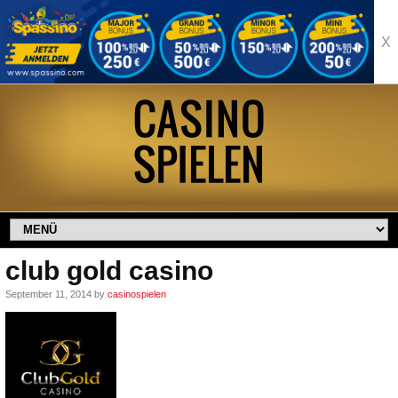
X
club gold casino
September 11, 2014 by
casinospielen