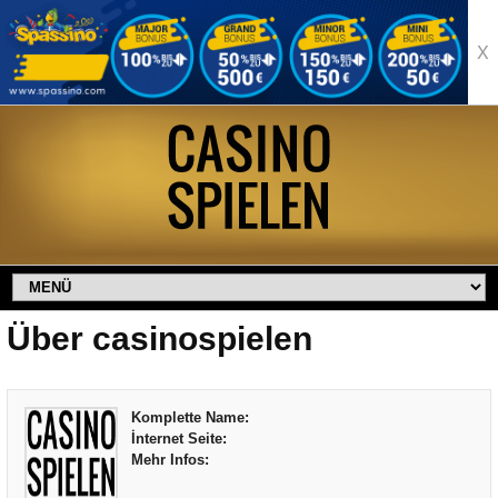
X
Über casinospielen
Komplette Name:
İnternet Seite:
Mehr Infos: