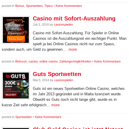
posted in
Bonus
,
Sportwetten
,
Tipico
•
Keine Kommentare
Casino mit Sofort-Auszahlung
Juli 3, 2014 by
casinospielen
Casino mit Sofort-Auszahlung. Für Spieler in Online
Casinos ist die Auszahlungzeit ein wichtiger Punkt. Man
spielt ja bei Online Casinos nicht nur zum Spass,
sondern auch, um Geld zu gewinnen….
more
posted in
Betsson
,
casino
,
online casino
,
Zahlungsmöglichkeiten
•
Keine Kommentare
Guts Sportwetten
Mai 5, 2014 by
casinospielen
Guts ist ein neues Sportwetten Online Casino, welches
im Jahr 2013 gegründet und in Malta lizenziert wurde.
Obwohl es Guts noch nicht lange gibt, wurde es in
kurzer Zeit sehr erfolgreich…
more
posted in
Sportwetten
•
Keine Kommentare