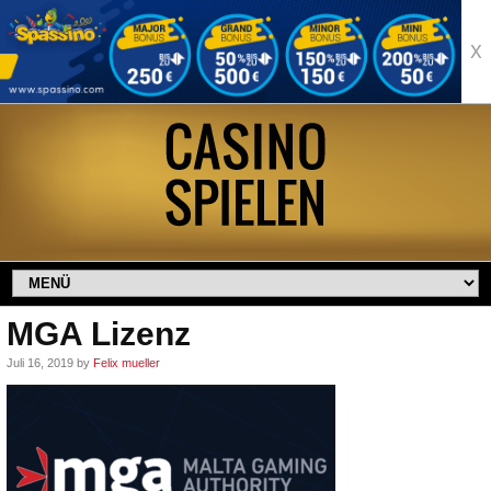
X
MGA Lizenz
Juli 16, 2019 by
Felix mueller