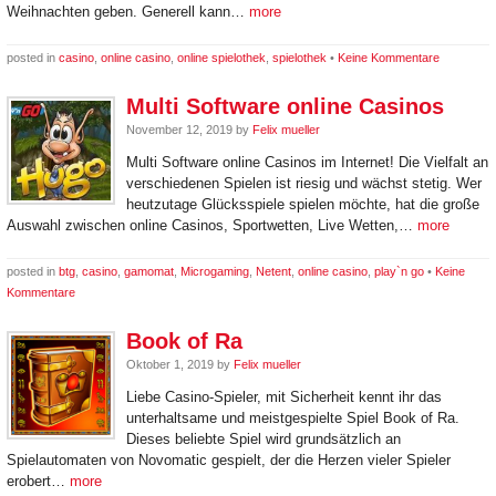
Weihnachten geben. Generell kann…
more
posted in
casino
,
online casino
,
online spielothek
,
spielothek
•
Keine Kommentare
Multi Software online Casinos
November 12, 2019 by
Felix mueller
Multi Software online Casinos im Internet! Die Vielfalt an
verschiedenen Spielen ist riesig und wächst stetig. Wer
heutzutage Glücksspiele spielen möchte, hat die große
Auswahl zwischen online Casinos, Sportwetten, Live Wetten,…
more
posted in
btg
,
casino
,
gamomat
,
Microgaming
,
Netent
,
online casino
,
play`n go
•
Keine
Kommentare
Book of Ra
Oktober 1, 2019 by
Felix mueller
Liebe Casino-Spieler, mit Sicherheit kennt ihr das
unterhaltsame und meistgespielte Spiel Book of Ra.
Dieses beliebte Spiel wird grundsätzlich an
Spielautomaten von Novomatic gespielt, der die Herzen vieler Spieler
erobert…
more