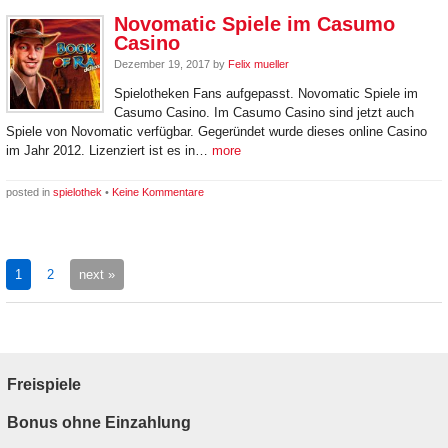
Novomatic Spiele im Casumo
Casino
Dezember 19, 2017 by
Felix mueller
Spielotheken Fans aufgepasst. Novomatic Spiele im
Casumo Casino. Im Casumo Casino sind jetzt auch
Spiele von Novomatic verfügbar. Gegeründet wurde dieses online Casino
im Jahr 2012. Lizenziert ist es in…
more
posted in
spielothek
•
Keine Kommentare
1
2
next »
Freispiele
Bonus ohne Einzahlung