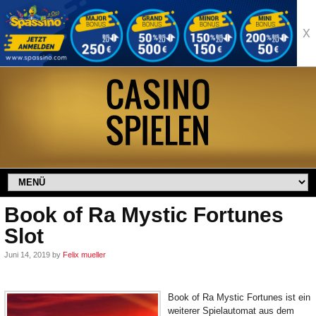
X
Book of Ra Mystic Fortunes
Slot
Juni 14, 2019 by
Felix mueller
Book of Ra Mystic Fortunes ist ein
weiterer Spielautomat aus dem