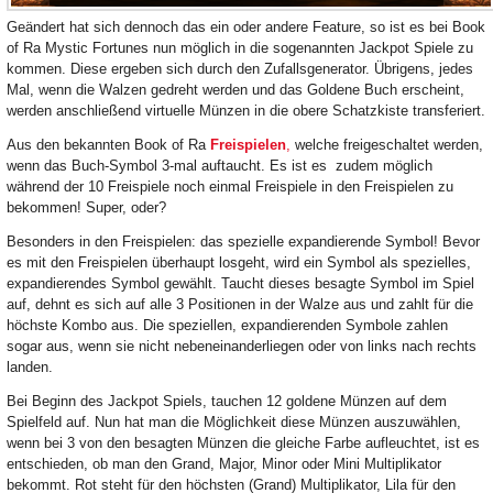
Geändert hat sich dennoch das ein oder andere Feature, so ist es bei Book
of Ra Mystic Fortunes nun möglich in die sogenannten Jackpot Spiele zu
kommen. Diese ergeben sich durch den Zufallsgenerator. Übrigens, jedes
Mal, wenn die Walzen gedreht werden und das Goldene Buch erscheint,
werden anschließend virtuelle Münzen in die obere Schatzkiste transferiert.
Aus den bekannten Book of Ra
Freispielen
,
welche freigeschaltet werden,
wenn das Buch-Symbol 3-mal auftaucht. Es ist es zudem möglich
während der 10 Freispiele noch einmal Freispiele in den Freispielen zu
bekommen! Super, oder?
Besonders in den Freispielen: das spezielle expandierende Symbol! Bevor
es mit den Freispielen überhaupt losgeht, wird ein Symbol als spezielles,
expandierendes Symbol gewählt. Taucht dieses besagte Symbol im Spiel
auf, dehnt es sich auf alle 3 Positionen in der Walze aus und zahlt für die
höchste Kombo aus. Die speziellen, expandierenden Symbole zahlen
sogar aus, wenn sie nicht nebeneinanderliegen oder von links nach rechts
landen.
Bei Beginn des Jackpot Spiels, tauchen 12 goldene Münzen auf dem
Spielfeld auf. Nun hat man die Möglichkeit diese Münzen auszuwählen,
wenn bei 3 von den besagten Münzen die gleiche Farbe aufleuchtet, ist es
entschieden, ob man den Grand, Major, Minor oder Mini Multiplikator
bekommt. Rot steht für den höchsten (Grand) Multiplikator, Lila für den