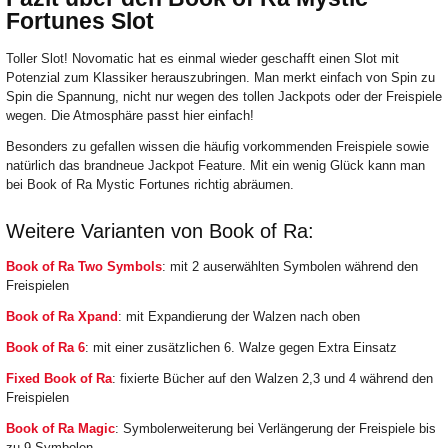
Fortunes Slot
Toller Slot! Novomatic hat es einmal wieder geschafft einen Slot mit
Potenzial zum Klassiker herauszubringen. Man merkt einfach von Spin zu
Spin die Spannung, nicht nur wegen des tollen Jackpots oder der Freispiele
wegen. Die Atmosphäre passt hier einfach!
Besonders zu gefallen wissen die häufig vorkommenden Freispiele sowie
natürlich das brandneue Jackpot Feature. Mit ein wenig Glück kann man
bei Book of Ra Mystic Fortunes richtig abräumen.
Weitere Varianten von Book of Ra:
Book of Ra Two Symbols
: mit 2 auserwählten Symbolen während den
Freispielen
Book of Ra Xpand
: mit Expandierung der Walzen nach oben
Book of Ra 6
: mit einer zusätzlichen 6. Walze gegen Extra Einsatz
Fixed Book of Ra
: fixierte Bücher auf den Walzen 2,3 und 4 während den
Freispielen
Book of Ra Magic
: Symbolerweiterung bei Verlängerung der Freispiele bis
zu 9 Symbolen