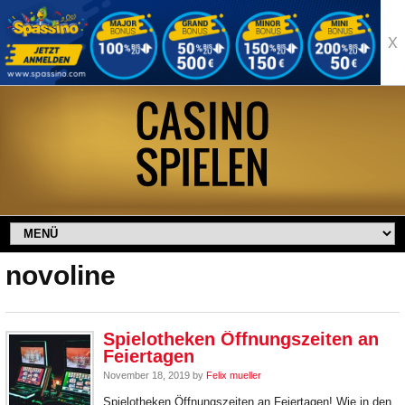
X
novoline
Spielotheken Öffnungszeiten an
Feiertagen
November 18, 2019 by
Felix mueller
Spielotheken Öffnungszeiten an Feiertagen! Wie in den