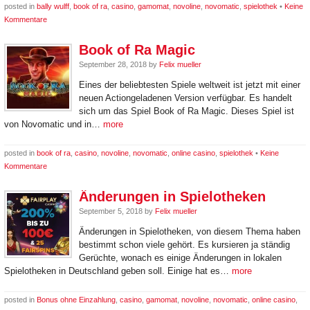
posted in
bally wulff
,
book of ra
,
casino
,
gamomat
,
novoline
,
novomatic
,
spielothek
•
Keine
Kommentare
Book of Ra Magic
September 28, 2018 by
Felix mueller
Eines der beliebtesten Spiele weltweit ist jetzt mit einer
neuen Actiongeladenen Version verfügbar. Es handelt
sich um das Spiel Book of Ra Magic. Dieses Spiel ist
von Novomatic und in…
more
posted in
book of ra
,
casino
,
novoline
,
novomatic
,
online casino
,
spielothek
•
Keine
Kommentare
Änderungen in Spielotheken
September 5, 2018 by
Felix mueller
Änderungen in Spielotheken, von diesem Thema haben
bestimmt schon viele gehört. Es kursieren ja ständig
Gerüchte, wonach es einige Änderungen in lokalen
Spielotheken in Deutschland geben soll. Einige hat es…
more
posted in
Bonus ohne Einzahlung
,
casino
,
gamomat
,
novoline
,
novomatic
,
online casino
,