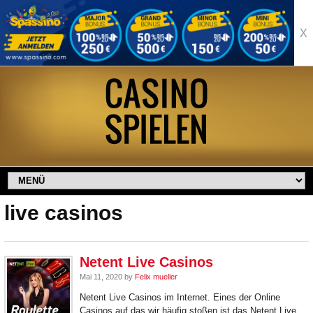
X
live casinos
Netent Live Casinos
Mai 11, 2020 by
Felix mueller
Netent Live Casinos im Internet. Eines der Online
Casinos auf das wir häufig stoßen ist das Netent Live