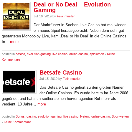
Deal or No Deal – Evolution
Gaming
Juli 19, 2019 by
Felix mueller
Der Marktführer in Sachen Live Casino hat mal wieder
ein neues Spiel herausgebracht. Neben dem sehr gut
gestarteten Monopoloy Live, kam „Deal or No Deal“ in die Online Casinos
In…
more
posted in
casino
,
evolution gaming
,
live casino
,
online casino
,
spielothek
•
Keine
Kommentare
Betsafe Casino
Juli 15, 2019 by
Felix mueller
Das Betsafe Casino gehört zu den großen Namen
der Online Casinos. Es wurde bereits im Jahre 2006
gegründet und hat sich seither seinen hervorragenden Ruf mehr als
verdient. 13 Jahre…
more
posted in
Bonus
,
casino
,
evolution gaming
,
live casino
,
Netent
,
online casino
,
Sportwetten
•
Keine Kommentare