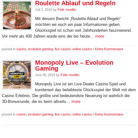
Roulette Ablauf und Regeln
Juli 3, 2019 by
Felix mueller
Mit diesem Bericht „Roulette Ablauf und Regeln“
möchten wir euch ein paar Informationen geben.
Glücksspiel ist schon seit Jahrhunderten faszinierend.
Vor mehr als 400 Jahren wurde eins der bis heute…
more
posted in
casino
,
evolution gaming
,
live casino
,
online casino
•
Keine Kommentare
Monopoly Live – Evolution
Gaming
Juni 28, 2019 by
Felix mueller
Monopoly Live ist ein Live-Dealer Casino-Spiel und
kombiniert das beliebteste Glücksspiel der Welt mit dem
Casino Erlebnis. Die größte und bedeutendste Neuerung ist wahrlich die
3D-Bonusrunde, die es beim allseits…
more
posted in
casino
,
evolution gaming
,
live casino
,
online casino
•
Keine Kommentare