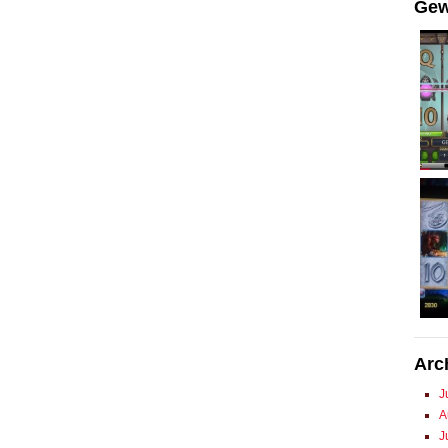
Gew
Arc
J
A
J