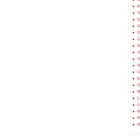
K
S
S
G
O
S
N
S
O
N
O
E
O
M
L
L
W
R
N