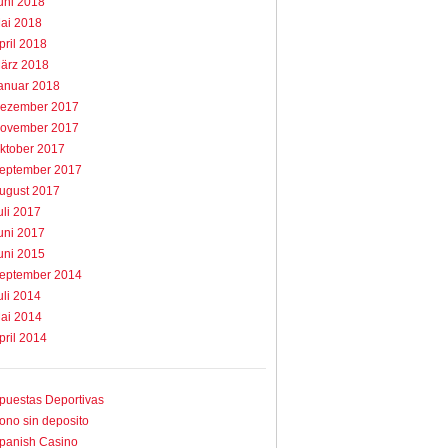
uni 2018
ai 2018
pril 2018
ärz 2018
anuar 2018
ezember 2017
ovember 2017
ktober 2017
eptember 2017
ugust 2017
uli 2017
uni 2017
uni 2015
eptember 2014
uli 2014
ai 2014
pril 2014
puestas Deportivas
ono sin deposito
panish Casino