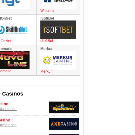
Williams
llOnNet
iSoftBet
iSoftBet
llOnNet
omatic
Merkur
omatic
Merkur
e Casinos
sino
icht lesen
asino
icht lesen