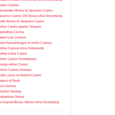
rypto Casinos
portwetten Bonus im Spassino Casino
passino Casino 20€ Bonus ohne Einzahlung
ratis Bonus im Spassino Casino
nline Casino spielen Schweiz
pielothek Corona
etent Live Casinos
ofort Auszahlungen in online Casinos
nline Casinos ohne Dokumente
etbet online Casino
nline Casino Promotionen
nergy online Casino
nline Casinos boomen
alta Lizenz im Betzest Casino
egacy of Dead
ive Casinos
azdan Gaming
ubbellose Online
o Deposit Bonus / Bonus ohne Einzahlung