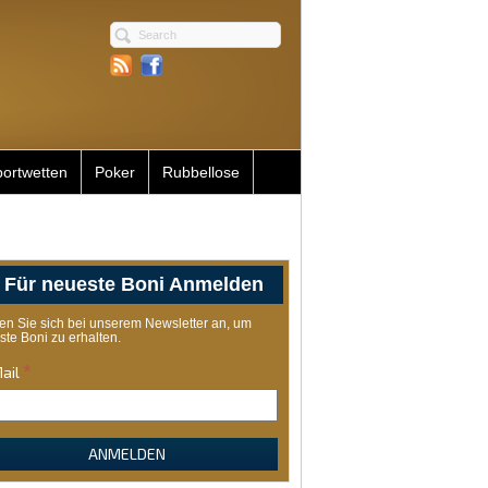
ortwetten
Poker
Rubbellose
Für neueste Boni Anmelden
en Sie sich bei unserem Newsletter an, um
te Boni zu erhalten.