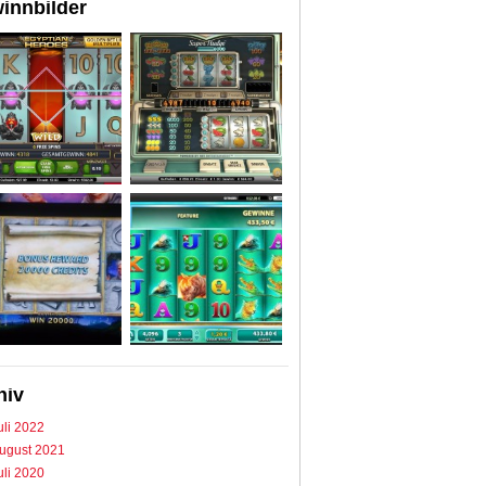
innbilder
hiv
uli 2022
ugust 2021
uli 2020