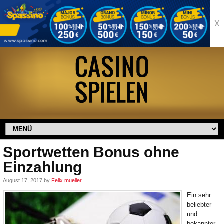
X
Sportwetten Bonus ohne
Einzahlung
August 17, 2017 by
Felix mueller
Ein sehr
beliebter
und
bekannter