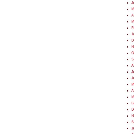
J
M
A
M
F
J
D
N
O
S
A
J
J
M
A
M
F
D
N
S
J