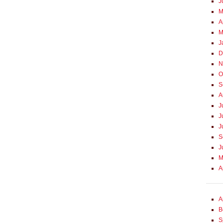
J
M
A
M
J
D
N
O
S
A
J
J
J
S
J
M
A
A
B
S