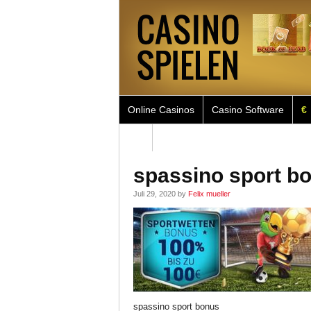
Online Casinos
Casino Software
€
Bild
spassino sport b
Juli 29, 2020 by
Felix mueller
spassino sport bonus