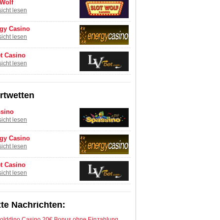
 Wolf
icht lesen
gy Casino
icht lesen
t Casino
icht lesen
rtwetten
sino
icht lesen
gy Casino
icht lesen
t Casino
icht lesen
zte Nachrichten:
olddino Casino 20€ Bonus ohne Einzahlung