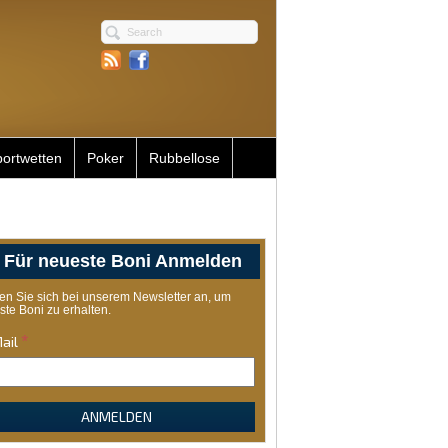
ortwetten
Poker
Rubbellose
Für neueste Boni Anmelden
en Sie sich bei unserem Newsletter an, um
te Boni zu erhalten.