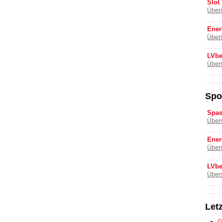
Slot
Übers
Ener
Übers
LVbe
Übers
Spo
Spas
Übers
Ener
Übers
LVbe
Übers
Let
G