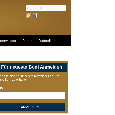
ortwetten
Poker
Rubbellose
Für neueste Boni Anmelden
en Sie sich bei unserem Newsletter an, um
te Boni zu erhalten.