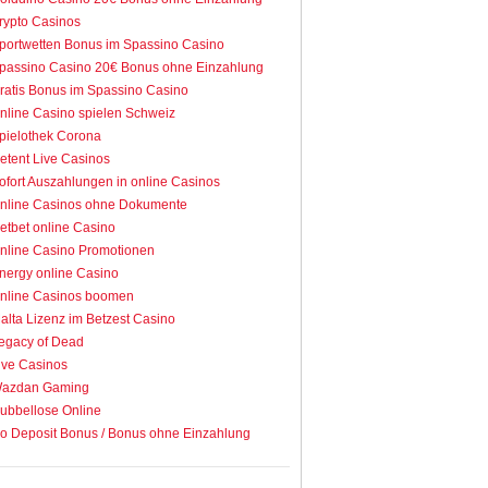
rypto Casinos
portwetten Bonus im Spassino Casino
passino Casino 20€ Bonus ohne Einzahlung
ratis Bonus im Spassino Casino
nline Casino spielen Schweiz
pielothek Corona
etent Live Casinos
ofort Auszahlungen in online Casinos
nline Casinos ohne Dokumente
etbet online Casino
nline Casino Promotionen
nergy online Casino
nline Casinos boomen
alta Lizenz im Betzest Casino
egacy of Dead
ive Casinos
azdan Gaming
ubbellose Online
o Deposit Bonus / Bonus ohne Einzahlung