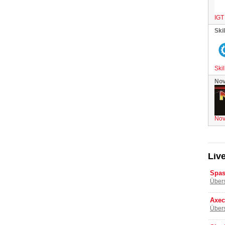
IGT
Ski
Ski
Nov
Nov
Liv
Spas
Übers
Axec
Übers