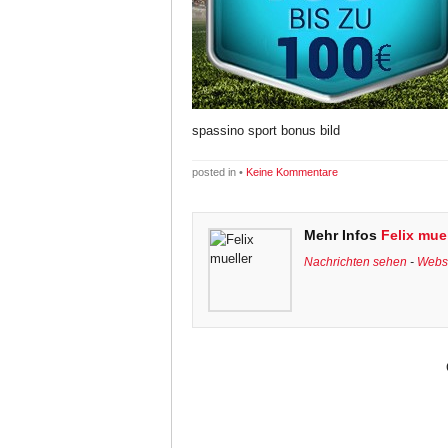
spassino sport bonus bild
posted in •
Keine Kommentare
Mehr Infos
Felix muel
Nachrichten sehen
-
Webs