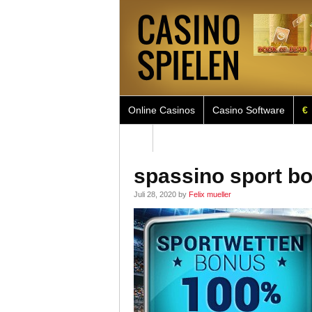
Online Casinos
Casino Software
€
Bild
spassino sport bo
Juli 28, 2020 by
Felix mueller