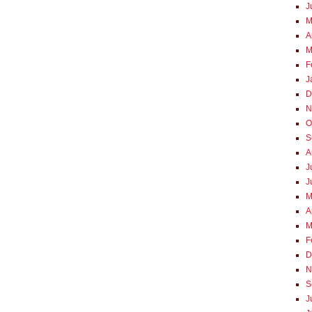
J
M
A
M
F
J
D
N
O
S
A
J
J
M
A
M
F
D
N
S
J