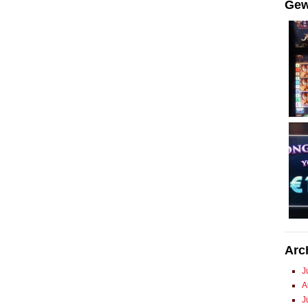
Gew
Arc
J
A
J