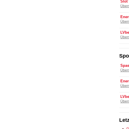
Slot
Übers
Ener
Übers
LVbe
Übers
Spo
Spas
Übers
Ener
Übers
LVbe
Übers
Let
G