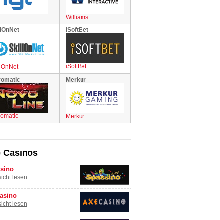
Williams
llOnNet
iSoftBet
iSoftBet
llOnNet
omatic
Merkur
omatic
Merkur
e Casinos
sino
icht lesen
asino
icht lesen