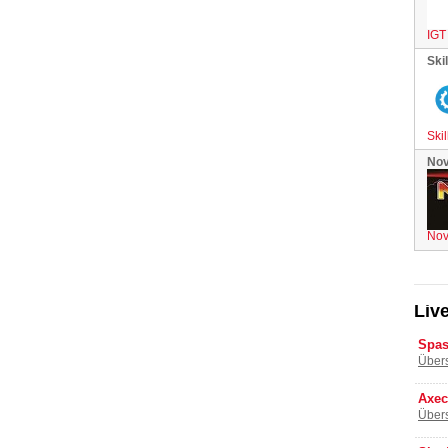
IGT
Ski
Ski
Nov
Nov
Liv
Spas
Übers
Axec
Übers