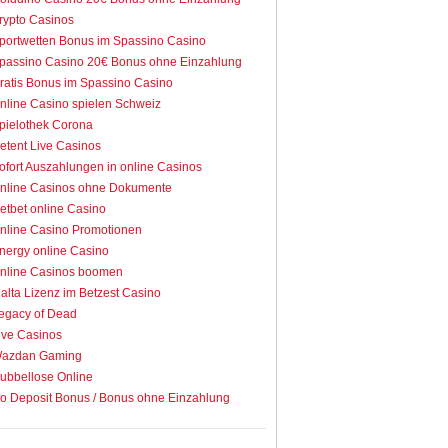
rypto Casinos
portwetten Bonus im Spassino Casino
passino Casino 20€ Bonus ohne Einzahlung
ratis Bonus im Spassino Casino
nline Casino spielen Schweiz
pielothek Corona
etent Live Casinos
ofort Auszahlungen in online Casinos
nline Casinos ohne Dokumente
etbet online Casino
nline Casino Promotionen
nergy online Casino
nline Casinos boomen
alta Lizenz im Betzest Casino
egacy of Dead
ive Casinos
azdan Gaming
ubbellose Online
o Deposit Bonus / Bonus ohne Einzahlung