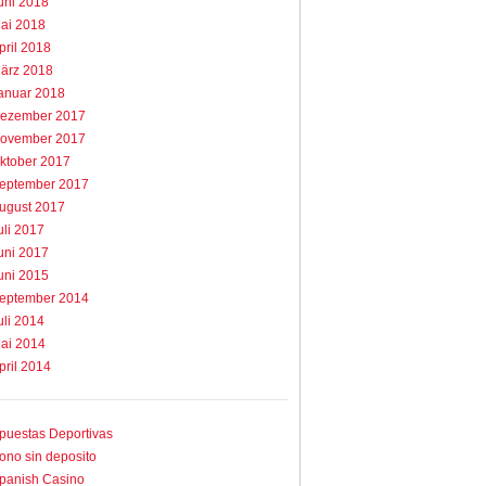
uni 2018
ai 2018
pril 2018
ärz 2018
anuar 2018
ezember 2017
ovember 2017
ktober 2017
eptember 2017
ugust 2017
uli 2017
uni 2017
uni 2015
eptember 2014
uli 2014
ai 2014
pril 2014
puestas Deportivas
ono sin deposito
panish Casino