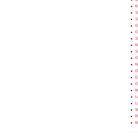
K
S
S
G
O
S
N
S
O
N
O
E
O
M
L
L
W
R
N