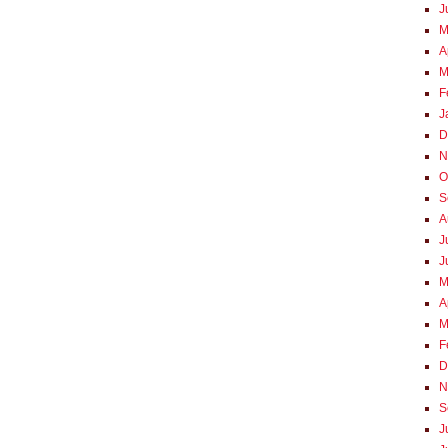
J
M
A
M
F
J
D
N
O
S
A
J
J
M
A
M
F
D
N
S
J