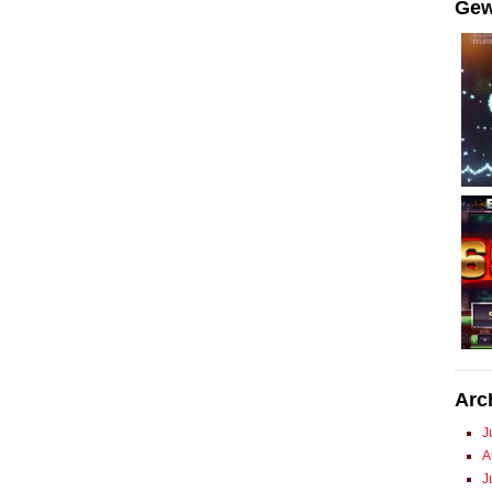
Gew
Arc
J
A
J