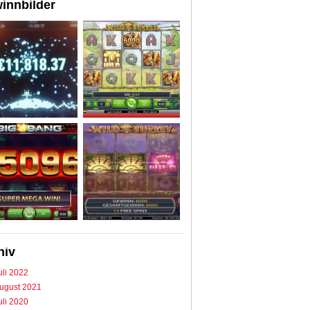
innbilder
hiv
uli 2022
ugust 2021
uli 2020