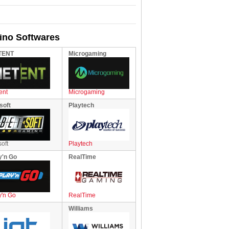
ino Softwares
TENT
Microgaming
ent
Microgaming
soft
Playtech
soft
Playtech
y'n Go
RealTime
y'n Go
RealTime
Williams