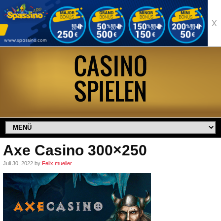
X
Axe Casino 300×250
Juli 30, 2022 by
Felix mueller