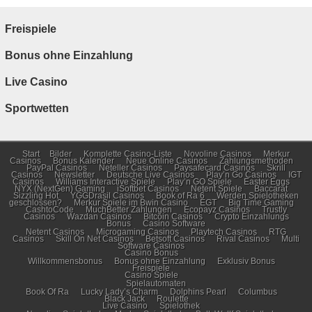
Freispiele
Bonus ohne Einzahlung
Live Casino
Sportwetten
Start
Bilder
Komplette Casino-Liste
Novoline Casinos
Merkur
Casinos
Bonus Kalender
Neue Online Casinos
Zahlungsmethoden
PayPal Casinos
Neteller Casinos
Paysafecard Casinos
Skrill
Casinos
Newsletter
Deutsche Live Casinos
Play’n Go Casinos
IGT
Casinos
Williams Interactive Spiele
Play’n GO Spiele
Easter Eggs
NYX (NextGen) Gaming
iSoftbet Casinos
Netent Spiele
Baccarat
Sizzling Hot
YGGDrasil Casinos
Book of Ra 6
Werden Spielotheken
geschlossen?
Merkur Spiele im Bwin Casino
EGT
Big Time Gaming
CashtoCode
MuchBetter Zahlungen
Ecopayz Casinos
Trustly
Casinos
Wazdan Casinos
Bitcoin Casinos
Crypto Einzahlungs
Bonus
Casino Software
Netent Casinos
Microgaming Casinos
Playtech Casinos
RTG
Casinos
Skill On Net Casinos
Betsoft Casinos
Rival Casinos
Multi
Software Casinos
Casino Bonus
Willkommensbonus
Bonus ohne Einzahlung
Exklusiv Bonus
Freispiele
Casino Spiele
Spielautomaten
Book Of Ra
Lucky Lady’s Charm
Dolphins Pearl
Columbus
Black Jack
Roulette
Live Casino
Spielothek