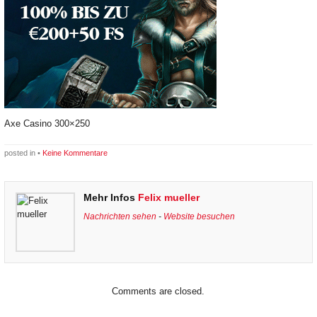
Axe Casino 300×250
posted in •
Keine Kommentare
Mehr Infos
Felix mueller
Nachrichten sehen
-
Website besuchen
Comments are closed.