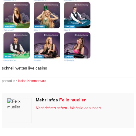
schnell wetten live casino
posted in •
Keine Kommentare
Mehr Infos
Felix mueller
Nachrichten sehen
-
Website besuchen