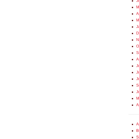
J
M
A
M
J
D
N
O
S
A
J
J
J
S
J
M
A
A
B
S