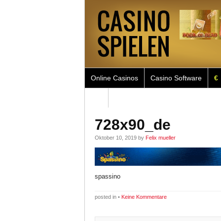
Online Casinos
Casino Software
€
Bild
728x90_de
Oktober 10, 2019 by
Felix mueller
spassino
posted in •
Keine Kommentare