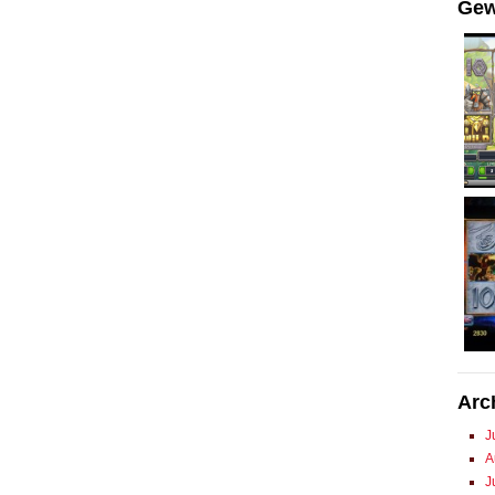
Gew
Arc
J
A
J