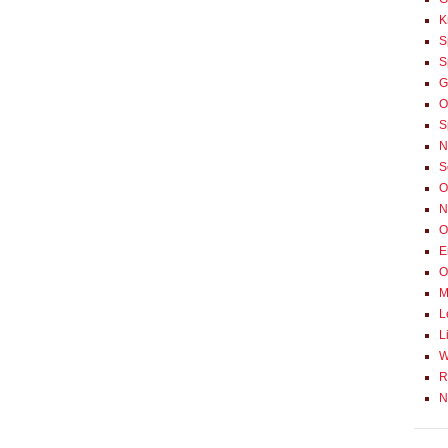
K
S
S
G
O
S
N
S
O
N
O
E
O
M
L
L
W
R
N