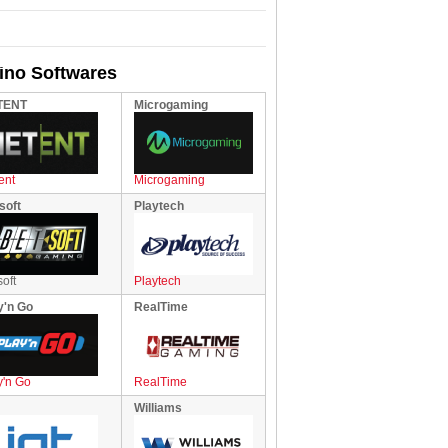
ino Softwares
TENT
Microgaming
ent
Microgaming
soft
Playtech
soft
Playtech
y'n Go
RealTime
y'n Go
RealTime
Williams