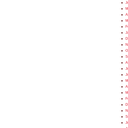
J
M
A
M
F
J
D
N
O
S
A
J
J
M
A
M
F
D
N
S
J