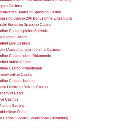
rypto Casinos
portwetten Bonus im Spassino Casino
passino Casino 20€ Bonus ohne Einzahlung
ratis Bonus im Spassino Casino
nline Casino spielen Schweiz
pielothek Corona
etent Live Casinos
ofort Auszahlungen in online Casinos
nline Casinos ohne Dokumente
etbet online Casino
nline Casino Promotionen
nergy online Casino
nline Casinos boomen
alta Lizenz im Betzest Casino
egacy of Dead
ive Casinos
azdan Gaming
ubbellose Online
o Deposit Bonus / Bonus ohne Einzahlung