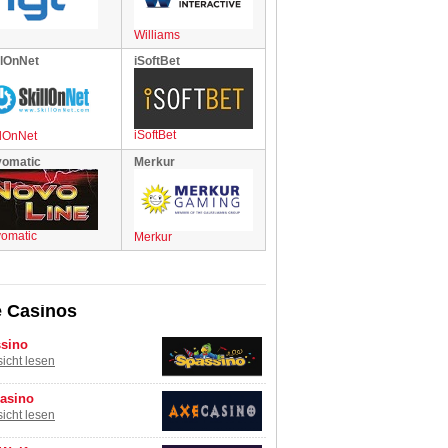
Williams
llOnNet
iSoftBet
iSoftBet
llOnNet
omatic
Merkur
omatic
Merkur
e Casinos
sino
icht lesen
asino
icht lesen