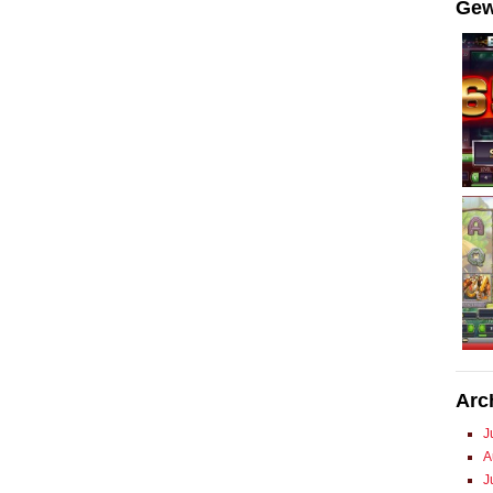
Gew
Arc
J
A
J