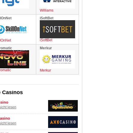
Williams
llOnNet
iSoftBet
iSoftBet
llOnNet
omatic
Merkur
omatic
Merkur
e Casinos
sino
icht lesen
asino
icht lesen