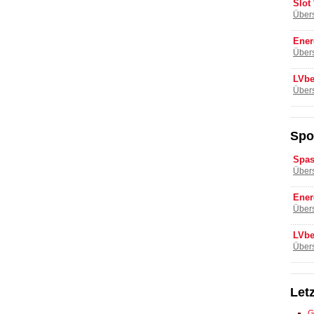
Slot
Übers
Ener
Übers
LVbe
Übers
Spo
Spas
Übers
Ener
Übers
LVbe
Übers
Let
G