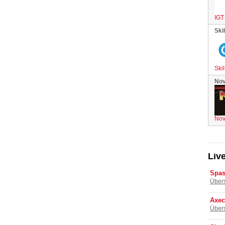
IGT
Ski
Ski
Nov
Nov
Liv
Spas
Übers
Axec
Übers