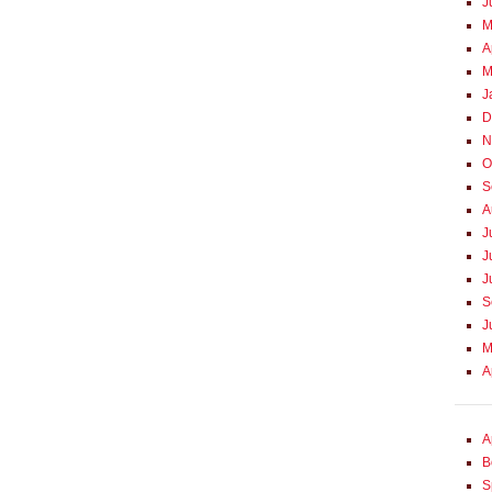
J
M
A
M
J
D
N
O
S
A
J
J
J
S
J
M
A
A
B
S