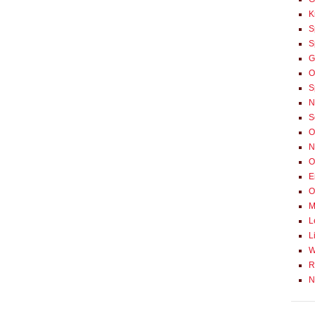
K
S
S
G
O
S
N
S
O
N
O
E
O
M
L
L
W
R
N