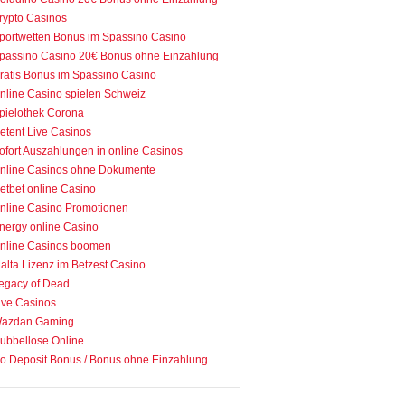
rypto Casinos
portwetten Bonus im Spassino Casino
passino Casino 20€ Bonus ohne Einzahlung
ratis Bonus im Spassino Casino
nline Casino spielen Schweiz
pielothek Corona
etent Live Casinos
ofort Auszahlungen in online Casinos
nline Casinos ohne Dokumente
etbet online Casino
nline Casino Promotionen
nergy online Casino
nline Casinos boomen
alta Lizenz im Betzest Casino
egacy of Dead
ive Casinos
azdan Gaming
ubbellose Online
o Deposit Bonus / Bonus ohne Einzahlung