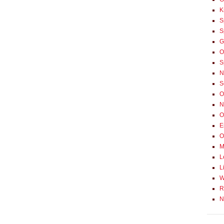
K
S
S
G
O
S
N
S
O
N
O
E
O
M
L
L
W
R
N