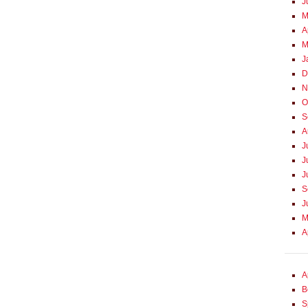
J
M
A
M
J
D
N
O
S
A
J
J
J
S
J
M
A
A
B
S