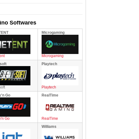
ino Softwares
TENT
Microgaming
ent
Microgaming
soft
Playtech
soft
Playtech
y'n Go
RealTime
y'n Go
RealTime
Williams