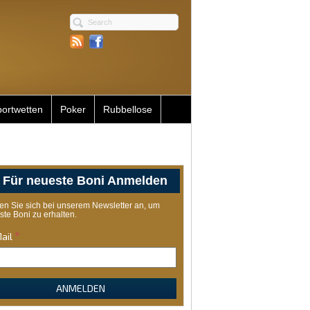
ortwetten
Poker
Rubbellose
Für neueste Boni Anmelden
en Sie sich bei unserem Newsletter an, um
te Boni zu erhalten.