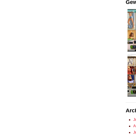
Gew
Arc
J
A
J