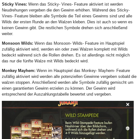
Sticky Vines:
Wenn das Sticky- Vines- Feature aktiviert ist werden
Neudrehungen vergeben die den Gewinn erhöhen. Während des Sticky-
Vines- Feature bleiben alle Symbole die Teil eines Gewinns sind und alle
Wilds der ersten Runde an den Walzen kleben. Dies ist auch so wenn es
keinen Gewinn gibt. Die restlichen Symbole drehen sich anschließend
weiter.
Monsoon Wilds:
Wenn das Monsoon- Wilds- Feature im Hauptspiel
zufällig aktiviert wird, werden ein oder zwei Walzen komplett mit Wilds
bedeckt während sich die Rollen drehen. Es ist allerdings nicht möglich
das nur die fünfte Walze mit Wilds bedeckt wird.
Monkey Mayhem:
Wenn im Hauptspiel das Monkey- Mayhem- Feature
zufällig aktiviert wird werden alle potenziellen Gewinne vergeben sobald die
walzen stoppen. Anschließend werden alle Symbole zufällig gemischt um
einen garantierten Gewinn erzielen zu können. Der Gewinn wird
entsprechend der Auszahlungstabelle bewertet und vergeben.