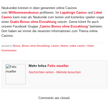
Neukunden können in oben genannten online Casinos
vom
Willkommensbonus
profitieren. Im
Lapalingo Casino
und
Lvbet
Casino
kann man als Neukunde zum testen und kostenlos spielen sogar
einen
Gratis Bonus ohne Einzahlung
nutzen. Gerne könnt Ihr auch
unserer Facebook Gruppe „
Casino Bonus ohne Einzahlung
“ beitreten.
Dort haben wir immer die neuesten Informationen zum Thema online
Casinos.
posted in
Bonus
,
Bonus ohne Einzahlung
,
casino
,
Netent
,
online casino
•
Keine
Kommentare
Mehr Infos
Felix mueller
Nachrichten sehen
-
Website besuchen
Comments are closed.