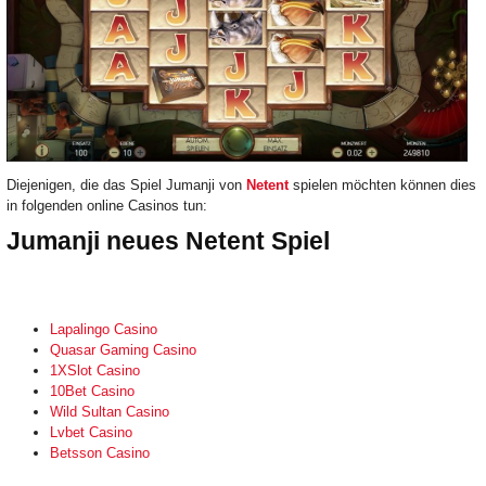
Diejenigen, die das Spiel Jumanji von
Netent
spielen möchten können dies
in folgenden online Casinos tun:
Jumanji neues Netent Spiel
Lapalingo Casino
Quasar Gaming Casino
1XSlot Casino
10Bet Casino
Wild Sultan Casino
Lvbet Casino
Betsson Casino