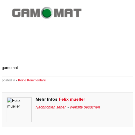
gamomat
posted in •
Keine Kommentare
Mehr Infos
Felix mueller
Nachrichten sehen
-
Website besuchen