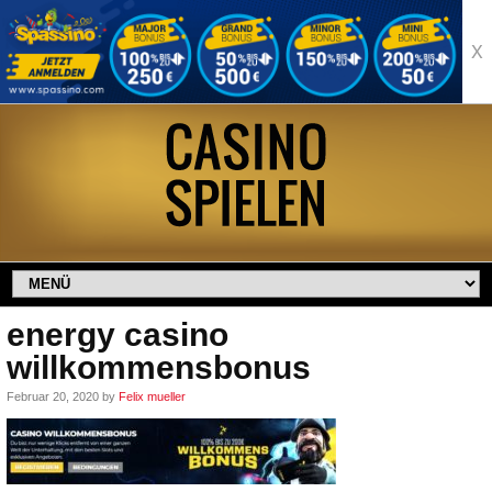
X
energy casino
willkommensbonus
Februar 20, 2020 by
Felix mueller