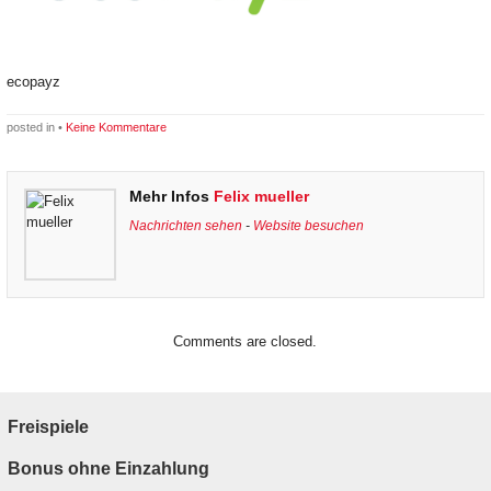
ecopayz
posted in •
Keine Kommentare
Mehr Infos
Felix mueller
Nachrichten sehen
-
Website besuchen
Comments are closed.
Freispiele
Bonus ohne Einzahlung