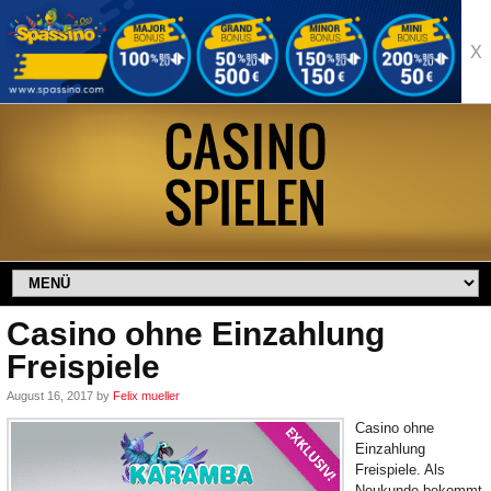
X
Casino ohne Einzahlung
Freispiele
August 16, 2017 by
Felix mueller
Casino ohne
Einzahlung
Freispiele. Als
Neukunde bekommt