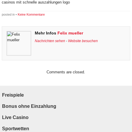
casinos mit schnelle auszahlungen logo
posted in •
Keine Kommentare
Mehr Infos
Felix mueller
Nachrichten sehen
-
Website besuchen
Comments are closed.
Freispiele
Bonus ohne Einzahlung
Live Casino
Sportwetten