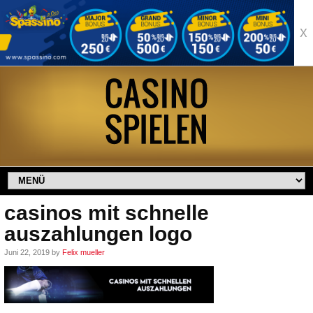
X
casinos mit schnelle
auszahlungen logo
Juni 22, 2019 by
Felix mueller