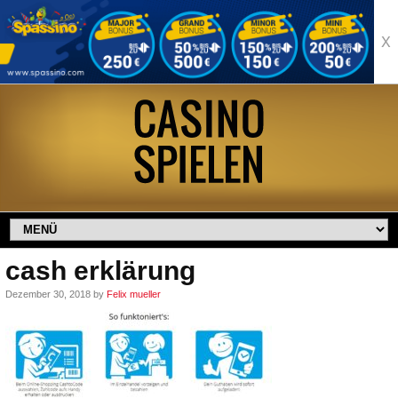
X
cash erklärung
Dezember 30, 2018 by
Felix mueller