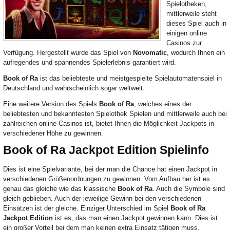
Spielotheken,
mittlerweile steht
dieses Spiel auch in
einigen online
Casinos zur
Verfügung. Hergestellt wurde das Spiel von
Novomatic
, wodurch Ihnen ein
aufregendes und spannendes Spielerlebnis garantiert wird.
Book of Ra
ist das beliebteste und meistgespielte Spielautomatenspiel in
Deutschland und wahrscheinlich sogar weltweit.
Eine weitere Version des Spiels
Book of Ra
, welches eines der
beliebtesten und bekanntesten Spielothek Spielen und mittlerweile auch bei
zahlreichen online Casinos ist, bietet Ihnen die Möglichkeit Jackpots in
verschiedener Höhe zu gewinnen.
Book of Ra Jackpot Edition Spielinfo
Dies ist eine Spielvariante, bei der man die Chance hat einen Jackpot in
verschiedenen Größenordnungen zu gewinnen. Vom Aufbau her ist es
genau das gleiche wie das klassische
Book of Ra
. Auch die Symbole sind
gleich geblieben. Auch der jeweilige Gewinn bei den verschiedenen
Einsätzen ist der gleiche. Einziger Unterschied im Spiel
Book of Ra
Jackpot Edition
ist es, das man einen Jackpot gewinnen kann. Dies ist
ein großer Vorteil bei dem man keinen extra Einsatz tätigen muss.