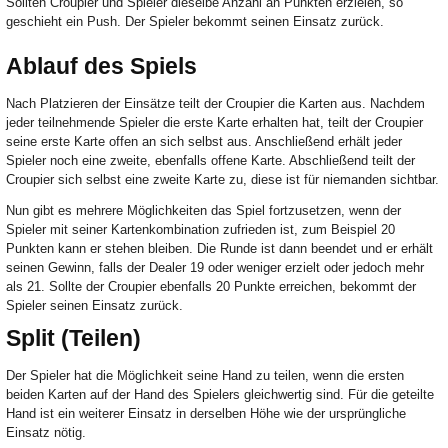
Sollten Croupier und Spieler dieselbe Anzahl an Punkten erzielen, so
geschieht ein Push. Der Spieler bekommt seinen Einsatz zurück.
Ablauf des Spiels
Nach Platzieren der Einsätze teilt der Croupier die Karten aus. Nachdem
jeder teilnehmende Spieler die erste Karte erhalten hat, teilt der Croupier
seine erste Karte offen an sich selbst aus. Anschließend erhält jeder
Spieler noch eine zweite, ebenfalls offene Karte. Abschließend teilt der
Croupier sich selbst eine zweite Karte zu, diese ist für niemanden sichtbar.
Nun gibt es mehrere Möglichkeiten das Spiel fortzusetzen, wenn der
Spieler mit seiner Kartenkombination zufrieden ist, zum Beispiel 20
Punkten kann er stehen bleiben. Die Runde ist dann beendet und er erhält
seinen Gewinn, falls der Dealer 19 oder weniger erzielt oder jedoch mehr
als 21. Sollte der Croupier ebenfalls 20 Punkte erreichen, bekommt der
Spieler seinen Einsatz zurück.
Split (Teilen)
Der Spieler hat die Möglichkeit seine Hand zu teilen, wenn die ersten
beiden Karten auf der Hand des Spielers gleichwertig sind. Für die geteilte
Hand ist ein weiterer Einsatz in derselben Höhe wie der ursprüngliche
Einsatz nötig.