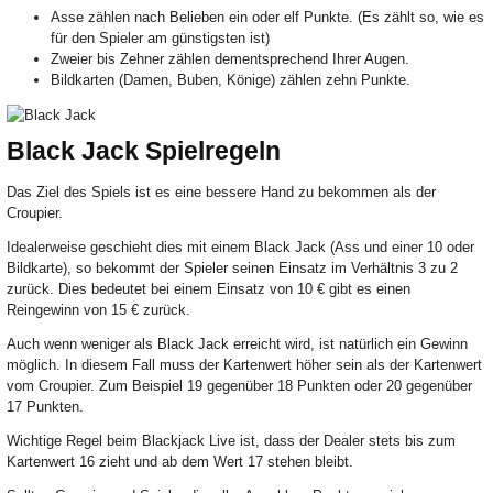
Asse zählen nach Belieben ein oder elf Punkte. (Es zählt so, wie es
für den Spieler am günstigsten ist)
Zweier bis Zehner zählen dementsprechend Ihrer Augen.
Bildkarten (Damen, Buben, Könige) zählen zehn Punkte.
Black Jack Spielregeln
Das Ziel des Spiels ist es eine bessere Hand zu bekommen als der
Croupier.
Idealerweise geschieht dies mit einem Black Jack (Ass und einer 10 oder
Bildkarte), so bekommt der Spieler seinen Einsatz im Verhältnis 3 zu 2
zurück. Dies bedeutet bei einem Einsatz von 10 € gibt es einen
Reingewinn von 15 € zurück.
Auch wenn weniger als Black Jack erreicht wird, ist natürlich ein Gewinn
möglich. In diesem Fall muss der Kartenwert höher sein als der Kartenwert
vom Croupier. Zum Beispiel 19 gegenüber 18 Punkten oder 20 gegenüber
17 Punkten.
Wichtige Regel beim Blackjack Live ist, dass der Dealer stets bis zum
Kartenwert 16 zieht und ab dem Wert 17 stehen bleibt.