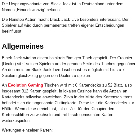
Die Ursprungsvariante von Black Jack ist in Deutschland unter dem
Namen „Einundzwanzig“ bekannt.
Die Nonstop Action macht Black Jack Live besonders interessant. Der
Spielverlauf wird durch permanentes treffen eigener Entscheidungen
beeinflusst.
Allgemeines
Black Jack wird an einem halbkreisförmigen Tisch gespielt. Der Croupier
(Dealer) sitzt seinen Spielern an der geraden Seite des Tisches gegenüber.
An den meisten Black Jack Live Tischen ist es möglich mit bis zu 7
Spielern gleichzeitig gegen den Dealer zu spielen.
An
Evolution Gaming
Tischen wird mit 6 Kartendecks zu 52 Blatt, also
insgesamt 312 Karten gespielt, in lokalen Casinos kann die Anzahl an
Kartendecks teilweise abweichen. Zirka in der Mitte des Kartenschlittens
befindet sich die sogenannte Cuttingkarte. Diese teilt die Kartendecks zur
Hälfte. Wenn diese erreicht ist, ist es Zeit für den Croupier den
Kartenschlitten zu wechseln und mit frisch gemischten Karten
weiterzuspielen.
Wertungen einzelner Karten: