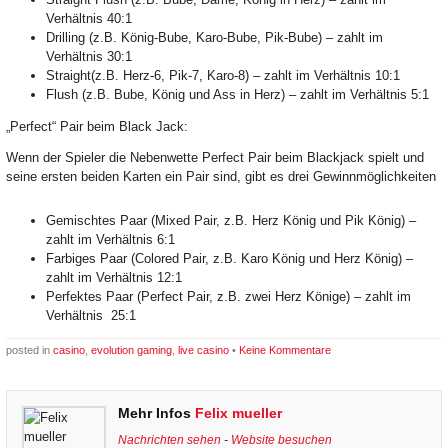
Verhältnis 40:1
Drilling (z.B. König-Bube, Karo-Bube, Pik-Bube) – zahlt im
Verhältnis 30:1
Straight(z.B. Herz-6, Pik-7, Karo-8) – zahlt im Verhältnis 10:1
Flush (z.B. Bube, König und Ass in Herz) – zahlt im Verhältnis 5:1
„Perfect“ Pair beim Black Jack:
Wenn der Spieler die Nebenwette Perfect Pair beim Blackjack spielt und
seine ersten beiden Karten ein Pair sind, gibt es drei Gewinnmöglichkeiten
Gemischtes Paar (Mixed Pair, z.B. Herz König und Pik König) –
zahlt im Verhältnis 6:1
Farbiges Paar (Colored Pair, z.B. Karo König und Herz König) –
zahlt im Verhältnis 12:1
Perfektes Paar (Perfect Pair, z.B. zwei Herz Könige) – zahlt im
Verhältnis 25:1
posted in
casino
,
evolution gaming
,
live casino
•
Keine Kommentare
Mehr Infos
Felix mueller
Nachrichten sehen
-
Website besuchen