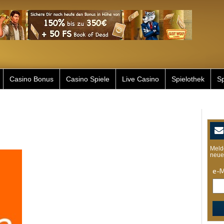
Casino Bonus
Casino Spiele
Live Casino
Spielothek
Sp
Meld
neues