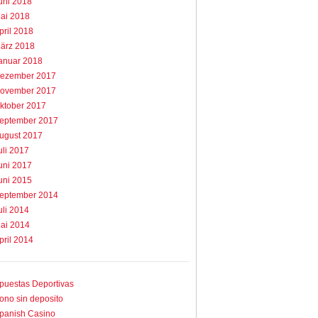
uni 2018
ai 2018
pril 2018
ärz 2018
anuar 2018
ezember 2017
ovember 2017
ktober 2017
eptember 2017
ugust 2017
uli 2017
uni 2017
uni 2015
eptember 2014
uli 2014
ai 2014
pril 2014
puestas Deportivas
ono sin deposito
panish Casino