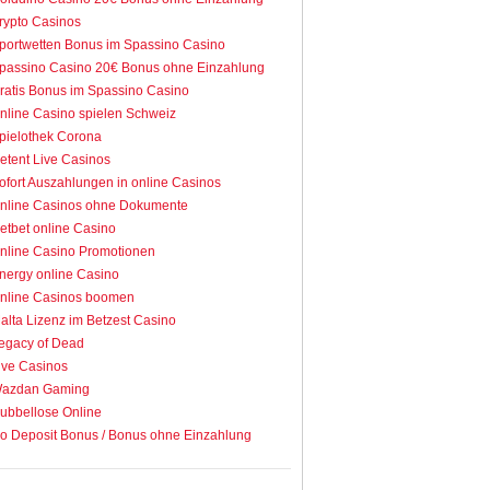
rypto Casinos
portwetten Bonus im Spassino Casino
passino Casino 20€ Bonus ohne Einzahlung
ratis Bonus im Spassino Casino
nline Casino spielen Schweiz
pielothek Corona
etent Live Casinos
ofort Auszahlungen in online Casinos
nline Casinos ohne Dokumente
etbet online Casino
nline Casino Promotionen
nergy online Casino
nline Casinos boomen
alta Lizenz im Betzest Casino
egacy of Dead
ive Casinos
azdan Gaming
ubbellose Online
o Deposit Bonus / Bonus ohne Einzahlung