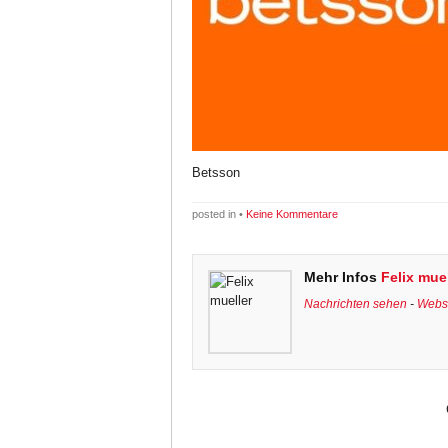
Betsson
posted in •
Keine Kommentare
Mehr Infos
Felix muel
Nachrichten sehen
-
Webs