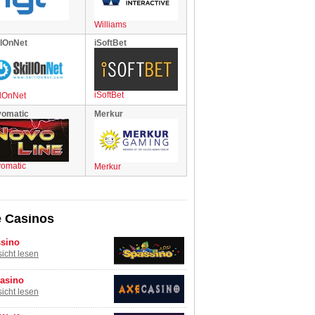
Williams
llOnNet
iSoftBet
iSoftBet
llOnNet
omatic
Merkur
omatic
Merkur
e Casinos
sino
icht lesen
asino
icht lesen