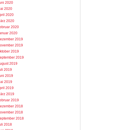
uni 2020
ai 2020
pril 2020
ärz 2020
ebruar 2020
anuar 2020
ezember 2019
ovember 2019
ktober 2019
eptember 2019
ugust 2019
uli 2019
uni 2019
ai 2019
pril 2019
ärz 2019
ebruar 2019
ezember 2018
ovember 2018
eptember 2018
uli 2018