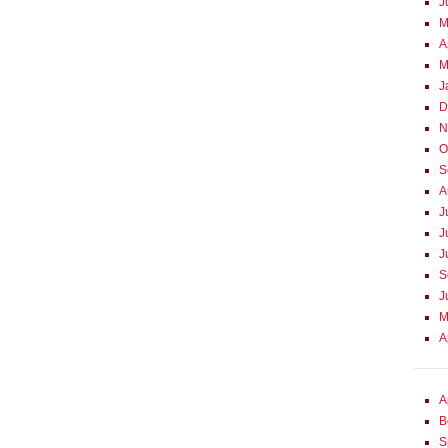
J
M
A
M
J
D
N
O
S
A
J
J
J
S
J
M
A
A
B
S