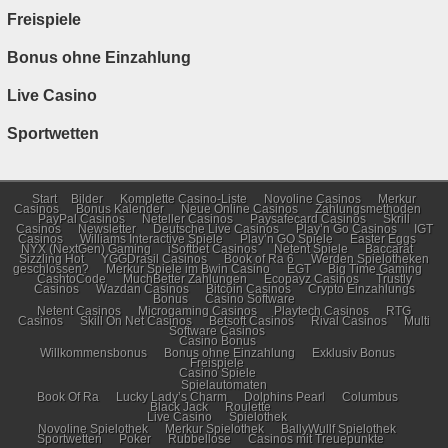
Freispiele
Bonus ohne Einzahlung
Live Casino
Sportwetten
Start
Bilder
Komplette Casino-Liste
Novoline Casinos
Merkur
Casinos
Bonus Kalender
Neue Online Casinos
Zahlungsmethoden
PayPal Casinos
Neteller Casinos
Paysafecard Casinos
Skrill
Casinos
Newsletter
Deutsche Live Casinos
Play’n Go Casinos
IGT
Casinos
Williams Interactive Spiele
Play’n GO Spiele
Easter Eggs
NYX (NextGen) Gaming
iSoftbet Casinos
Netent Spiele
Baccarat
Sizzling Hot
YGGDrasil Casinos
Book of Ra 6
Werden Spielotheken
geschlossen?
Merkur Spiele im Bwin Casino
EGT
Big Time Gaming
CashtoCode
MuchBetter Zahlungen
Ecopayz Casinos
Trustly
Casinos
Wazdan Casinos
Bitcoin Casinos
Crypto Einzahlungs
Bonus
Casino Software
Netent Casinos
Microgaming Casinos
Playtech Casinos
RTG
Casinos
Skill On Net Casinos
Betsoft Casinos
Rival Casinos
Multi
Software Casinos
Casino Bonus
Willkommensbonus
Bonus ohne Einzahlung
Exklusiv Bonus
Freispiele
Casino Spiele
Spielautomaten
Book Of Ra
Lucky Lady’s Charm
Dolphins Pearl
Columbus
Black Jack
Roulette
Live Casino
Spielothek
Novoline Spielothek
Merkur Spielothek
BallyWullf Spielothek
Sportwetten
Poker
Rubbellose
Casinos mit Treuepunkte