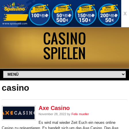
X
casino
Axe Casino
November 28, 2022 by
Felix mueller
Es wird mal wieder Zeit Euch ein neues online
Casino zu präsentieren. Es handelt sich um das Axe Casino. Das Axe