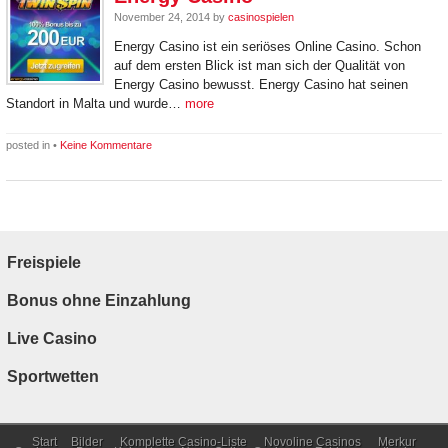
November 24, 2014 by
casinospielen
Energy Casino ist ein seriöses Online Casino. Schon
auf dem ersten Blick ist man sich der Qualität von
Energy Casino bewusst. Energy Casino hat seinen
Standort in Malta und wurde…
more
posted in •
Keine Kommentare
Freispiele
Bonus ohne Einzahlung
Live Casino
Sportwetten
Start
Bilder
Komplette Casino-Liste
Novoline Casinos
Merkur