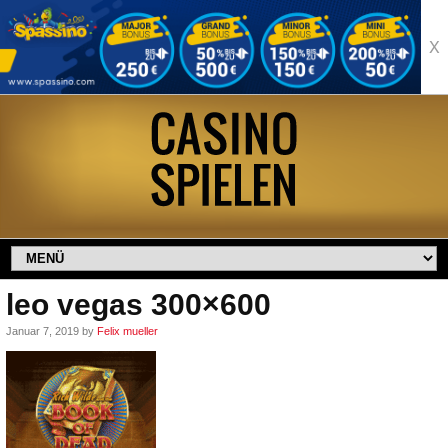
X
leo vegas 300×600
Januar 7, 2019 by
Felix mueller