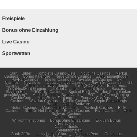
Freispiele
Bonus ohne Einzahlung
Live Casino
Sportwetten
Start
Bilder
Komplette Casino-Liste
Novoline Casinos
Merkur
Casinos
Bonus Kalender
Neue Online Casinos
Zahlungsmethoden
PayPal Casinos
Neteller Casinos
Paysafecard Casinos
Skrill
Casinos
Newsletter
Deutsche Live Casinos
Play’n Go Casinos
IGT
Casinos
Williams Interactive Spiele
Play’n GO Spiele
Easter Eggs
NYX (NextGen) Gaming
iSoftbet Casinos
Netent Spiele
Baccarat
Sizzling Hot
YGGDrasil Casinos
Book of Ra 6
Werden Spielotheken
geschlossen?
Merkur Spiele im Bwin Casino
EGT
Big Time Gaming
CashtoCode
MuchBetter Zahlungen
Ecopayz Casinos
Trustly
Casinos
Wazdan Casinos
Bitcoin Casinos
Crypto Einzahlungs
Bonus
Casino Software
Netent Casinos
Microgaming Casinos
Playtech Casinos
RTG
Casinos
Skill On Net Casinos
Betsoft Casinos
Rival Casinos
Multi
Software Casinos
Casino Bonus
Willkommensbonus
Bonus ohne Einzahlung
Exklusiv Bonus
Freispiele
Casino Spiele
Spielautomaten
Book Of Ra
Lucky Lady’s Charm
Dolphins Pearl
Columbus