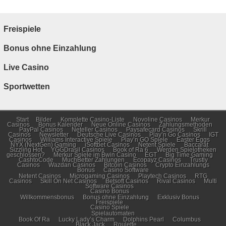
Freispiele
Bonus ohne Einzahlung
Live Casino
Sportwetten
Start
Bilder
Komplette Casino-Liste
Novoline Casinos
Merkur
Casinos
Bonus Kalender
Neue Online Casinos
Zahlungsmethoden
PayPal Casinos
Neteller Casinos
Paysafecard Casinos
Skrill
Casinos
Newsletter
Deutsche Live Casinos
Play’n Go Casinos
IGT
Casinos
Williams Interactive Spiele
Play’n GO Spiele
Easter Eggs
NYX (NextGen) Gaming
iSoftbet Casinos
Netent Spiele
Baccarat
Sizzling Hot
YGGDrasil Casinos
Book of Ra 6
Werden Spielotheken
geschlossen?
Merkur Spiele im Bwin Casino
EGT
Big Time Gaming
CashtoCode
MuchBetter Zahlungen
Ecopayz Casinos
Trustly
Casinos
Wazdan Casinos
Bitcoin Casinos
Crypto Einzahlungs
Bonus
Casino Software
Netent Casinos
Microgaming Casinos
Playtech Casinos
RTG
Casinos
Skill On Net Casinos
Betsoft Casinos
Rival Casinos
Multi
Software Casinos
Casino Bonus
Willkommensbonus
Bonus ohne Einzahlung
Exklusiv Bonus
Freispiele
Casino Spiele
Spielautomaten
Book Of Ra
Lucky Lady’s Charm
Dolphins Pearl
Columbus
Black Jack
Roulette