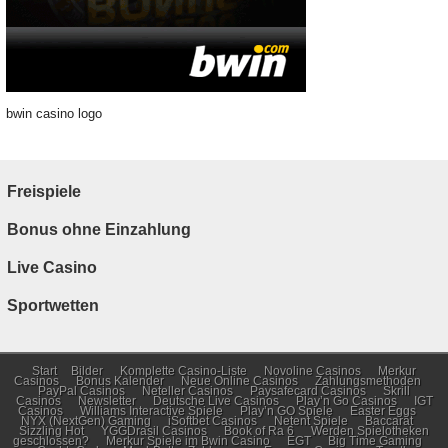
bwin casino logo
Freispiele
Bonus ohne Einzahlung
Live Casino
Sportwetten
Start
Bilder
Komplette Casino-Liste
Novoline Casinos
Merkur
Casinos
Bonus Kalender
Neue Online Casinos
Zahlungsmethoden
PayPal Casinos
Neteller Casinos
Paysafecard Casinos
Skrill
Casinos
Newsletter
Deutsche Live Casinos
Play’n Go Casinos
IGT
Casinos
Williams Interactive Spiele
Play’n GO Spiele
Easter Eggs
NYX (NextGen) Gaming
iSoftbet Casinos
Netent Spiele
Baccarat
Sizzling Hot
YGGDrasil Casinos
Book of Ra 6
Werden Spielotheken
geschlossen?
Merkur Spiele im Bwin Casino
EGT
Big Time Gaming