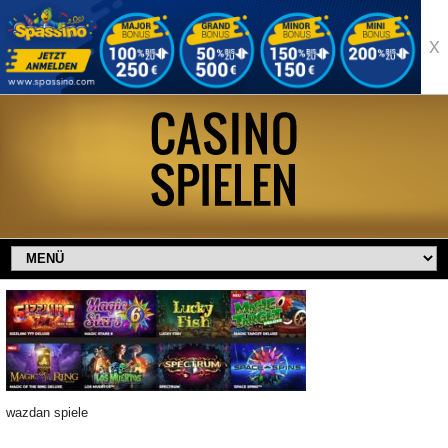
X
wazdan spiele