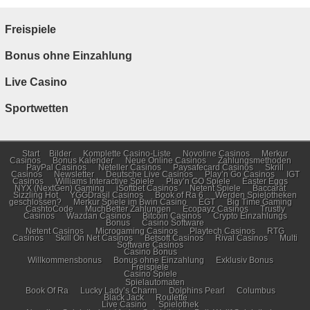
Freispiele
Bonus ohne Einzahlung
Live Casino
Sportwetten
Start
Bilder
Komplette Casino-Liste
Novoline Casinos
Merkur
Casinos
Bonus Kalender
Neue Online Casinos
Zahlungsmethoden
PayPal Casinos
Neteller Casinos
Paysafecard Casinos
Skrill
Casinos
Newsletter
Deutsche Live Casinos
Play’n Go Casinos
IGT
Casinos
Williams Interactive Spiele
Play’n GO Spiele
Easter Eggs
NYX (NextGen) Gaming
iSoftbet Casinos
Netent Spiele
Baccarat
Sizzling Hot
YGGDrasil Casinos
Book of Ra 6
Werden Spielotheken
geschlossen?
Merkur Spiele im Bwin Casino
EGT
Big Time Gaming
CashtoCode
MuchBetter Zahlungen
Ecopayz Casinos
Trustly
Casinos
Wazdan Casinos
Bitcoin Casinos
Crypto Einzahlungs
Bonus
Casino Software
Netent Casinos
Microgaming Casinos
Playtech Casinos
RTG
Casinos
Skill On Net Casinos
Betsoft Casinos
Rival Casinos
Multi
Software Casinos
Casino Bonus
Willkommensbonus
Bonus ohne Einzahlung
Exklusiv Bonus
Freispiele
Casino Spiele
Spielautomaten
Book Of Ra
Lucky Lady’s Charm
Dolphins Pearl
Columbus
Black Jack
Roulette
Live Casino
Spielothek