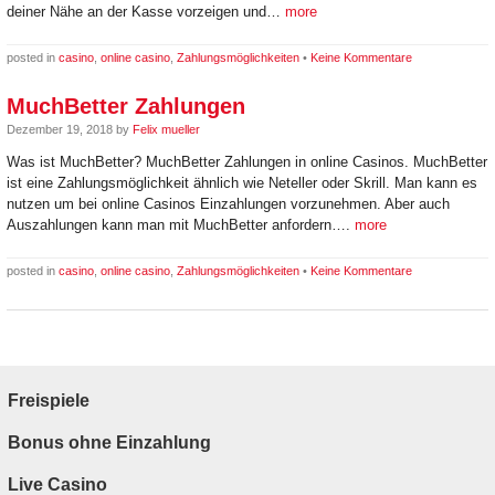
deiner Nähe an der Kasse vorzeigen und…
more
posted in
casino
,
online casino
,
Zahlungsmöglichkeiten
•
Keine Kommentare
MuchBetter Zahlungen
Dezember 19, 2018 by
Felix mueller
Was ist MuchBetter? MuchBetter Zahlungen in online Casinos. MuchBetter
ist eine Zahlungsmöglichkeit ähnlich wie Neteller oder Skrill. Man kann es
nutzen um bei online Casinos Einzahlungen vorzunehmen. Aber auch
Auszahlungen kann man mit MuchBetter anfordern….
more
posted in
casino
,
online casino
,
Zahlungsmöglichkeiten
•
Keine Kommentare
Freispiele
Bonus ohne Einzahlung
Live Casino