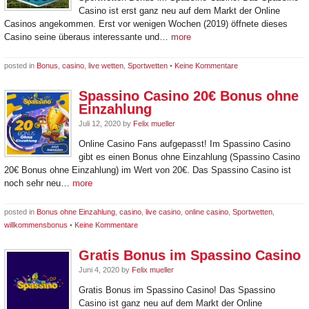
Casino ist erst ganz neu auf dem Markt der Online
Casinos angekommen. Erst vor wenigen Wochen (2019) öffnete dieses
Casino seine überaus interessante und…
more
posted in
Bonus
,
casino
,
live wetten
,
Sportwetten
•
Keine Kommentare
Spassino Casino 20€ Bonus ohne
Einzahlung
Juli 12, 2020 by
Felix mueller
Online Casino Fans aufgepasst! Im Spassino Casino
gibt es einen Bonus ohne Einzahlung (Spassino Casino
20€ Bonus ohne Einzahlung) im Wert von 20€. Das Spassino Casino ist
noch sehr neu…
more
posted in
Bonus ohne Einzahlung
,
casino
,
live casino
,
online casino
,
Sportwetten
,
willkommensbonus
•
Keine Kommentare
Gratis Bonus im Spassino Casino
Juni 4, 2020 by
Felix mueller
Gratis Bonus im Spassino Casino! Das Spassino
Casino ist ganz neu auf dem Markt der Online