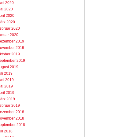
uni 2020
ai 2020
pril 2020
ärz 2020
ebruar 2020
anuar 2020
ezember 2019
ovember 2019
ktober 2019
eptember 2019
ugust 2019
uli 2019
uni 2019
ai 2019
pril 2019
ärz 2019
ebruar 2019
ezember 2018
ovember 2018
eptember 2018
uli 2018