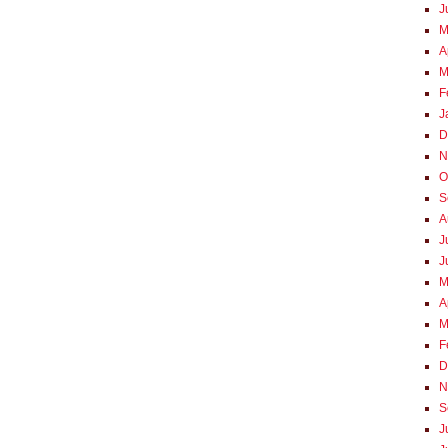
J
M
A
M
F
J
D
N
O
S
A
J
J
M
A
M
F
D
N
S
J