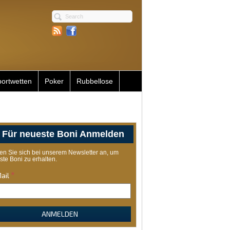
ortwetten
Poker
Rubbellose
Für neueste Boni Anmelden
en Sie sich bei unserem Newsletter an, um
te Boni zu erhalten.