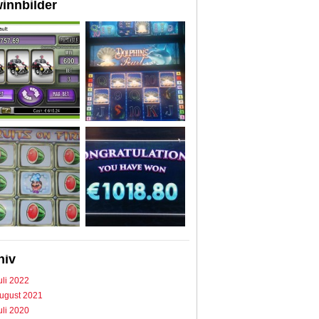
innbilder
hiv
uli 2022
ugust 2021
uli 2020