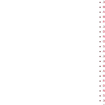
J
M
A
M
F
J
D
N
O
S
A
J
J
M
A
M
F
D
N
S
J