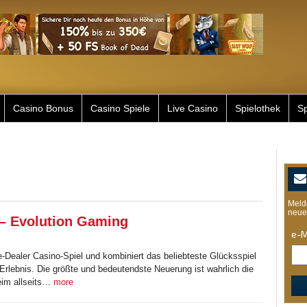
Casino Bonus
Casino Spiele
Live Casino
Spielothek
Sp
Meld
neues
– Evolution Gaming
e-Dealer Casino-Spiel und kombiniert das beliebteste Glücksspiel
Erlebnis. Die größte und bedeutendste Neuerung ist wahrlich die
im allseits…
more