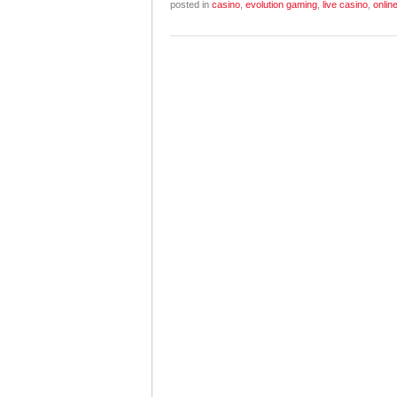
posted in
casino
,
evolution gaming
,
live casino
,
onlin