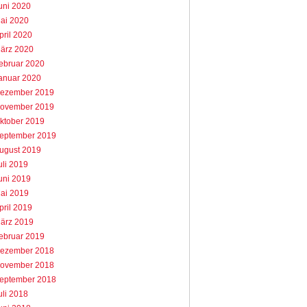
uni 2020
ai 2020
pril 2020
ärz 2020
ebruar 2020
anuar 2020
ezember 2019
ovember 2019
ktober 2019
eptember 2019
ugust 2019
uli 2019
uni 2019
ai 2019
pril 2019
ärz 2019
ebruar 2019
ezember 2018
ovember 2018
eptember 2018
uli 2018