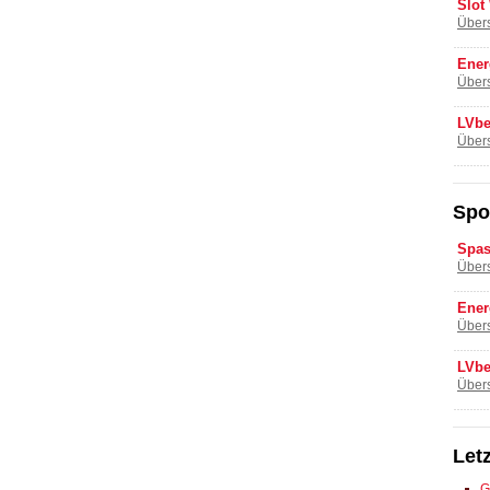
Slot
Übers
Ener
Übers
LVbe
Übers
Spo
Spas
Übers
Ener
Übers
LVbe
Übers
Let
G