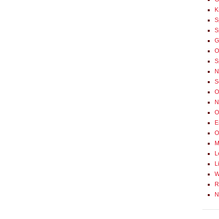
K
S
S
G
O
S
N
S
O
N
O
E
O
M
L
L
W
R
N