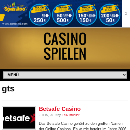
X
gts
Betsafe Casino
Juli 15, 2019 by
Felix mueller
Das Betsafe Casino gehört zu den großen Namen
der Online Casinos. Es wurde bereits im Jahre 2006