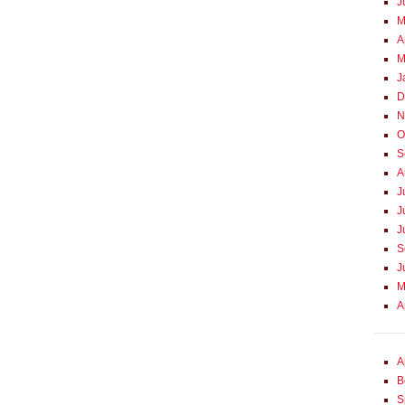
J
M
A
M
J
D
N
O
S
A
J
J
J
S
J
M
A
A
B
S