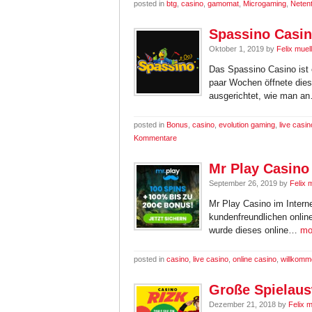
posted in
btg
,
casino
,
gamomat
,
Microgaming
,
Neten
Spassino Casi
Oktober 1, 2019 by
Felix muel
Das Spassino Casino ist 
paar Wochen öffnete dies
ausgerichtet, wie man a
posted in
Bonus
,
casino
,
evolution gaming
,
live casin
Kommentare
Mr Play Casino
September 26, 2019 by
Felix 
Mr Play Casino im Intern
kundenfreundlichen online
wurde dieses online…
mo
posted in
casino
,
live casino
,
online casino
,
willkom
Große Spielaus
Dezember 21, 2018 by
Felix m