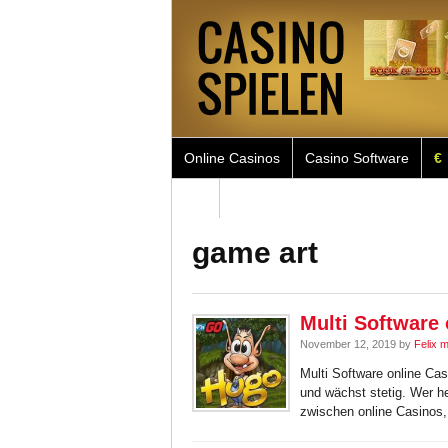
Online Casinos
Casino Software
€
Bild
game art
Multi Software
November 12, 2019 by
Felix m
Multi Software online Casi
und wächst stetig. Wer h
zwischen online Casinos,