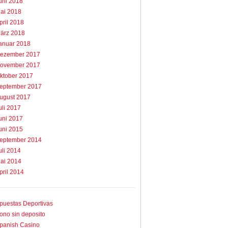
uni 2018
ai 2018
pril 2018
ärz 2018
anuar 2018
ezember 2017
ovember 2017
ktober 2017
eptember 2017
ugust 2017
uli 2017
uni 2017
uni 2015
eptember 2014
uli 2014
ai 2014
pril 2014
puestas Deportivas
ono sin deposito
panish Casino