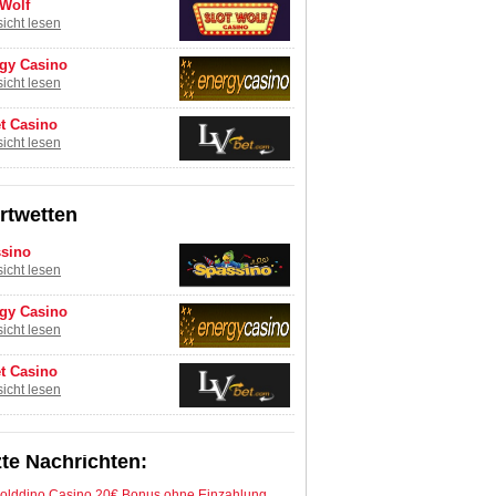
 Wolf
icht lesen
gy Casino
icht lesen
t Casino
icht lesen
rtwetten
sino
icht lesen
gy Casino
icht lesen
t Casino
icht lesen
zte Nachrichten:
olddino Casino 20€ Bonus ohne Einzahlung