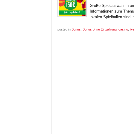
Große Spielauswahl in on
Informationen zum Thema
lokalen Spielhallen sind 
posted in
Bonus
,
Bonus ohne Einzahlung
,
casino
,
liv