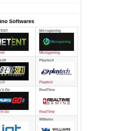
ino Softwares
TENT
Microgaming
ent
Microgaming
soft
Playtech
soft
Playtech
y'n Go
RealTime
y'n Go
RealTime
Williams