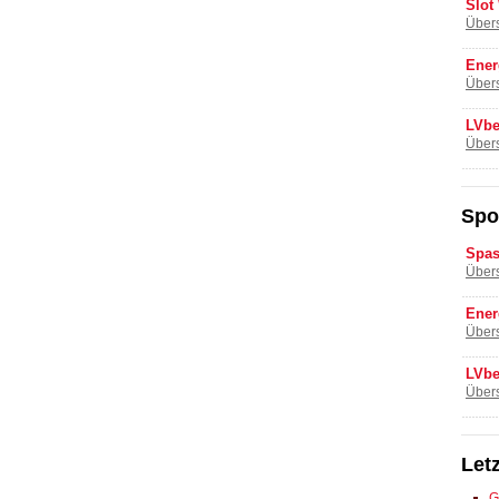
Slot
Übers
Ener
Übers
LVbe
Übers
Spo
Spas
Übers
Ener
Übers
LVbe
Übers
Let
G