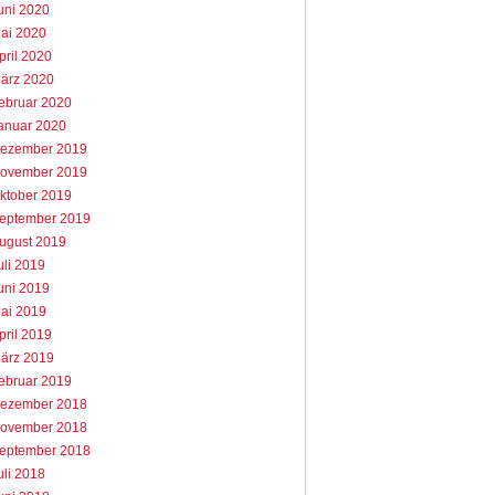
uni 2020
ai 2020
pril 2020
ärz 2020
ebruar 2020
anuar 2020
ezember 2019
ovember 2019
ktober 2019
eptember 2019
ugust 2019
uli 2019
uni 2019
ai 2019
pril 2019
ärz 2019
ebruar 2019
ezember 2018
ovember 2018
eptember 2018
uli 2018