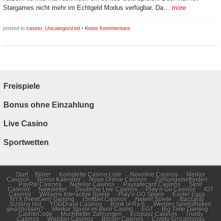
Stargames nicht mehr im Echtgeld Modus verfügbar. Da…
more
posted in
casino
,
Uncategorized
•
Keine Kommentare
Freispiele
Bonus ohne Einzahlung
Live Casino
Sportwetten
Start
Bilder
Komplette Casino-Liste
Novoline Casinos
Merkur
Casinos
Bonus Kalender
Neue Online Casinos
Zahlungsmethoden
PayPal Casinos
Neteller Casinos
Paysafecard Casinos
Skrill
Casinos
Newsletter
Deutsche Live Casinos
Play’n Go Casinos
IGT
Casinos
Williams Interactive Spiele
Play’n GO Spiele
Easter Eggs
NYX (NextGen) Gaming
iSoftbet Casinos
Netent Spiele
Baccarat
Sizzling Hot
YGGDrasil Casinos
Book of Ra 6
Werden Spielotheken
geschlossen?
Merkur Spiele im Bwin Casino
EGT
Big Time Gaming
CashtoCode
MuchBetter Zahlungen
Ecopayz Casinos
Trustly
Casinos
Wazdan Casinos
Bitcoin Casinos
Crypto Einzahlungs