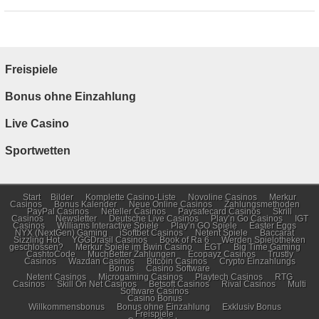
Freispiele
Bonus ohne Einzahlung
Live Casino
Sportwetten
Start
Bilder
Komplette Casino-Liste
Novoline Casinos
Merkur
Casinos
Bonus Kalender
Neue Online Casinos
Zahlungsmethoden
PayPal Casinos
Neteller Casinos
Paysafecard Casinos
Skrill
Casinos
Newsletter
Deutsche Live Casinos
Play’n Go Casinos
IGT
Casinos
Williams Interactive Spiele
Play’n GO Spiele
Easter Eggs
NYX (NextGen) Gaming
iSoftbet Casinos
Netent Spiele
Baccarat
Sizzling Hot
YGGDrasil Casinos
Book of Ra 6
Werden Spielotheken
geschlossen?
Merkur Spiele im Bwin Casino
EGT
Big Time Gaming
CashtoCode
MuchBetter Zahlungen
Ecopayz Casinos
Trustly
Casinos
Wazdan Casinos
Bitcoin Casinos
Crypto Einzahlungs
Bonus
Casino Software
Netent Casinos
Microgaming Casinos
Playtech Casinos
RTG
Casinos
Skill On Net Casinos
Betsoft Casinos
Rival Casinos
Multi
Software Casinos
Casino Bonus
Willkommensbonus
Bonus ohne Einzahlung
Exklusiv Bonus
Freispiele