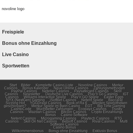
novoline logo
Freispiele
Bonus ohne Einzahlung
Live Casino
Sportwetten
Start
Bilder
Komplette Casino-Liste
Novoline Casinos
Merkur
Casinos
Bonus Kalender
Neue Online Casinos
Zahlungsmethoden
PayPal Casinos
Neteller Casinos
Paysafecard Casinos
Skrill
Casinos
Newsletter
Deutsche Live Casinos
Play’n Go Casinos
IGT
Casinos
Williams Interactive Spiele
Play’n GO Spiele
Easter Eggs
NYX (NextGen) Gaming
iSoftbet Casinos
Netent Spiele
Baccarat
Sizzling Hot
YGGDrasil Casinos
Book of Ra 6
Werden Spielotheken
geschlossen?
Merkur Spiele im Bwin Casino
EGT
Big Time Gaming
CashtoCode
MuchBetter Zahlungen
Ecopayz Casinos
Trustly
Casinos
Wazdan Casinos
Bitcoin Casinos
Crypto Einzahlungs
Bonus
Casino Software
Netent Casinos
Microgaming Casinos
Playtech Casinos
RTG
Casinos
Skill On Net Casinos
Betsoft Casinos
Rival Casinos
Multi
Software Casinos
Casino Bonus
Willkommensbonus
Bonus ohne Einzahlung
Exklusiv Bonus